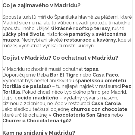
Co je zajímavého v Madridu?
Spousta turistů míří do Španělska hlavně za plážemi, které
Madrid sice nemá, ale to vůbec nevadí, protože ti nabídne
spoustu jiného. Užiješ si
krásné rooftop terasy
, rušné
uličky plné života
, historické
památky
a
světoznámá
muzea
. Nechybí ani skvělé
restaurace
a
kavárny
, kde si
můžeš vychutnat vynikající místní kuchyni.
Co jíst v Madridu? Co ochutnat v Madridu?
V Madridu rozhodně musíš ochutnat
tapas
.
Doporučujeme třeba
Bar El Tigre
nebo
Casa Paco
.
Vynechat bys neměl ani skvělou
španělskou omeletu
(tortilla de patatas)
– tu nejlepší najdeš v restauraci
Pez
Tortilla
. Pokud chceš něco typického přímo pro Madrid,
dej si c
ocido madrileño
– vydatný vývar s masem,
cizrnou a zeleninou, nejlépe v restauraci
Casa Carola
.
Jako sladkou tečku si objednej
churros con chocolate
,
které určitě ochutnej v
Chocolatería San Ginés
nebo
Churrería Chocolatería 1902
.
Kam na snídani v Madridu?