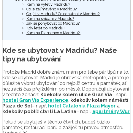
Kam na výlet v Madridu?
Co je zajímavého v Madridu?
Co jíst v Madridu? Co ochutnat v Madridu?
Kam na snídani v Madridu?
Jak se pohybovat po Madridu?
Kdy letět do Madridu?
Kam na Flamenco v Madridu?
Kde se ubytovat v Madridu? Naše
tipy na ubytování
Protože Madrid dobře znám, mám pro tebe pár tipů na to,
kde se ubytovat. Madrid je obrovská metropole, a proto je
důležité vybrat ubytování co nejblíž centru a památek, ať
neztrácíš čas přejížděním po městě. Doporučuji ubytování
v těchto zónách:
Kdekoliv kolem ulice Gran Vía
– např.
hostel Gran Vía Experience
,
kdekoliv kolem náměstí
Plaza de Sol
– např.
hotel Catalonia Plaza Mayor
a
kdekoliv poblíž čtvrti La Latina
– např.
apartmány Wur
Pokud se ubytuješ v těchto čtvrtích, budeš blízko
památek, restaurací, barů a zažiješ tu pravou atmosféru