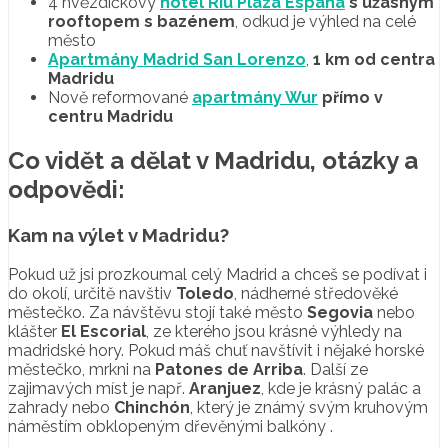
4 hvězdičkový
hotel Riu Plaza España
s úžasným
rooftopem s bazénem
, odkud je výhled na celé
město
Apartmány Madrid San Lorenzo
,
1 km od centra
Madridu
Nově reformované
apartmány Wur
přímo v
centru Madridu
Co vidět a dělat v Madridu, otázky a
odpovědi:
Kam na výlet v Madridu?
Pokud už jsi prozkoumal celý Madrid a chceš se podívat i
do okolí, určitě navštiv
Toledo
, nádherné středověké
městečko. Za návštěvu stojí také město
Segovia
nebo
klášter
El Escorial
, ze kterého jsou krásné výhledy na
madridské hory. Pokud máš chuť navštívit i nějaké horské
městečko, mrkni na
Patones de Arriba
. Další ze
zajimavých míst je např.
Aranjuez
, kde je krásný palác a
zahrady nebo
Chinchón
, který je známý svým kruhovým
náměstím obklopeným dřevěnými balkóny .