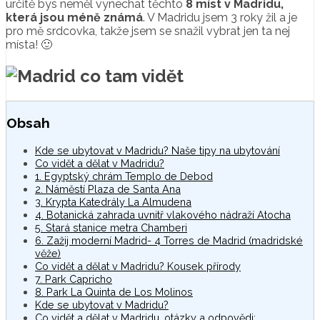
určitě bys neměl vynechat těchto
8 míst v Madridu,
která jsou méně známá
. V Madridu jsem 3 roky žil a je
pro mě srdcovka, takže jsem se snažil vybrat jen ta nej
místa! 🙂
Obsah
Kde se ubytovat v Madridu? Naše tipy na ubytování
Co vidět a dělat v Madridu?
1. Egyptský chrám Templo de Debod
2. Náměstí Plaza de Santa Ana
3. Krypta Katedrály La Almudena
4. Botanická zahrada uvnitř vlakového nádraží Atocha
5. Stará stanice metra Chamberi
6. Zažij moderní Madrid- 4 Torres de Madrid (madridské
věže)
Co vidět a dělat v Madridu? Kousek přírody
7. Park Capricho
8. Park La Quinta de Los Molinos
Kde se ubytovat v Madridu?
Co vidět a dělat v Madridu, otázky a odpovědi: