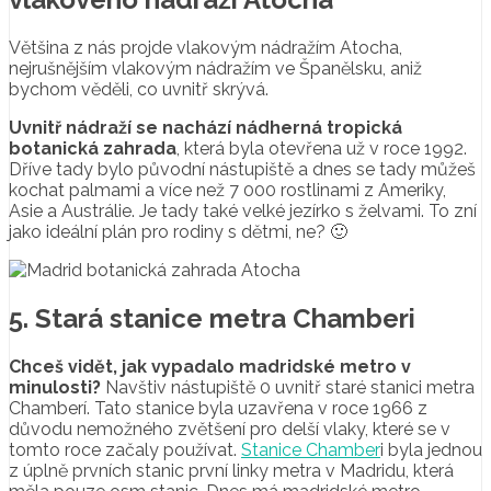
Většina z nás projde vlakovým nádražím Atocha,
nejrušnějším vlakovým nádražím ve Španělsku, aniž
bychom věděli, co uvnitř skrývá.
Uvnitř nádraží se nachází nádherná tropická
botanická zahrada
, která byla otevřena už v roce 1992.
Dříve tady bylo původní nástupiště a dnes se tady můžeš
kochat palmami a více než 7 000 rostlinami z Ameriky,
Asie a Austrálie. Je tady také velké jezírko s želvami. To zní
jako ideální plán pro rodiny s dětmi, ne? 🙂
5. Stará stanice metra Chamberi
Chceš vidět, jak vypadalo madridské metro v
minulosti?
Navštiv nástupiště 0 uvnitř staré stanici metra
Chamberí. Tato stanice byla uzavřena v roce 1966 z
důvodu nemožného zvětšení pro delší vlaky, které se v
tomto roce začaly používat.
Stanice Chamber
i byla jednou
z úplně prvních stanic první linky metra v Madridu, která