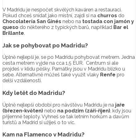
V Madridu je nespočet skvělých kaváren a restaurací.
Pokud chceš snídat jako místní, zajdi si na
churros
do
Chocolatería San Ginés
nebo na
tostada con jamón y
queso
do některého z typických barů, například
Bar el
Brillante
.
Jak se pohybovat po Madridu?
Úplně nejlepší je, se po Madridu pohybovat metrem. Jedna
cesta metrem vyjde na cca 1,5 EUR. Centrum si ale
projdeš v klidu pěšky. Památky jsou v Madridu blízko u
sebe. Alternativně můžeš také využít vlaky
Renfe
pro
delší vzdálenosti.
Kdy letět do Madridu?
Úplně nejlepší období pro návštěvu Madridu je na
jaře
(březen-květen)
nebo
na podzim (září-říjen)
, kdy jsou
příjemné teploty. Vyhneš se tak letním horkům a davům
turistů a Madrid si užiješ o to víc.
Kam na Flamenco v Madridu?