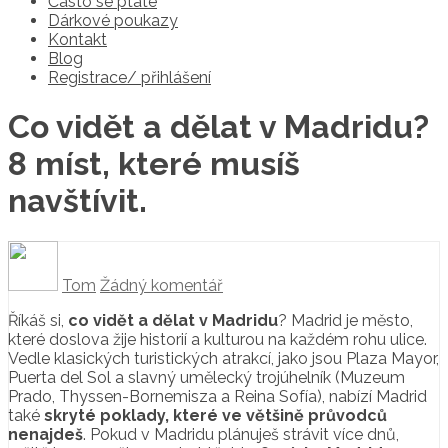
Často se ptáte
Dárkové poukazy
Kontakt
Blog
Registrace/ přihlášení
Co vidět a dělat v Madridu?
8 míst, které musíš
navštívit.
Tom
Žádný komentář
Říkáš si,
co vidět a dělat v Madridu
? Madrid je město,
které doslova žije historií a kulturou na každém rohu ulice.
Vedle klasických turistických atrakcí, jako jsou Plaza Mayor,
Puerta del Sol a slavný umělecký trojúhelník (Muzeum
Prado, Thyssen-Bornemisza a Reina Sofía), nabízí Madrid
také
skryté poklady, které ve většině průvodců
nenajdeš
. Pokud v Madridu plánuješ strávit více dnů,