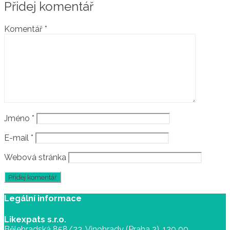
Přidej komentář
Komentář
*
Jméno
*
E-mail
*
Webová stránka
Legální informace
Likexpats s.r.o.
Bělehradská 858/23, Vinohrady (Praha 2), 120 00