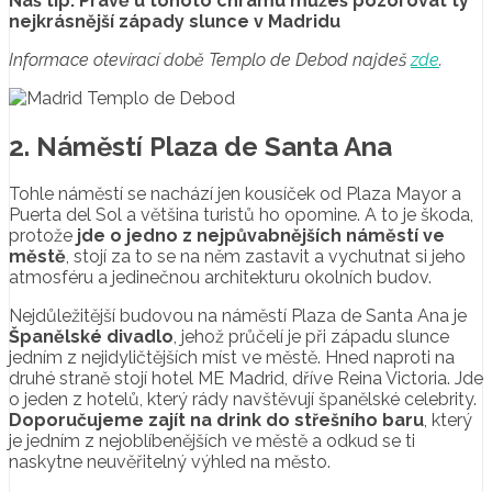
Náš tip: Právě u tohoto chrámu můžeš pozorovat ty
nejkrásnější západy slunce v Madridu
Informace otevírací době Templo de Debod najdeš
zde
.
2. Náměstí Plaza de Santa Ana
Tohle náměstí se nachází jen kousíček od Plaza Mayor a
Puerta del Sol a většina turistů ho opomine. A to je škoda,
protože
jde o jedno z nejpůvabnějších náměstí ve
městě
, stojí za to se na něm zastavit a vychutnat si jeho
atmosféru a jedinečnou architekturu okolních budov.
Nejdůležitější budovou na náměstí Plaza de Santa Ana je
Španělské divadlo
, jehož průčelí je při západu slunce
jedním z nejidyličtějších míst ve městě. Hned naproti na
druhé straně stojí hotel ME Madrid, dříve Reina Victoria. Jde
o jeden z hotelů, který rády navštěvují španělské celebrity.
Doporučujeme zajít na drink do střešního baru
, který
je jedním z nejoblíbenějších ve městě a odkud se ti
naskytne neuvěřitelný výhled na město.