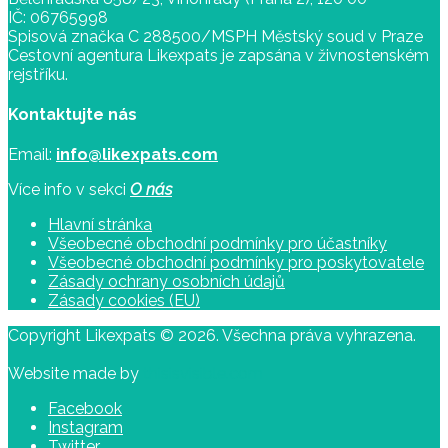
IČ: 06765998
Spisová značka C 288500/MSPH Městský soud v Praze
Cestovní agentura Likexpats je zapsána v živnostenském
rejstříku.
Kontaktujte nás
Email:
info@likexpats.com
Více info v sekci
O nás
Hlavní stránka
Všeobecné obchodní podmínky pro účastníky
Všeobecné obchodní podmínky pro poskytovatele
Zásady ochrany osobních údajů
Zásady cookies (EU)
Copyright Likexpats © 2026. Všechna práva vyhrazena.
Website made by
thisisvisible.com
Facebook
Instagram
Twitter