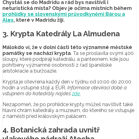
Chystáš se do Madridu a rád bys navštívil i
neturistická místa? Objev je očima místních během
prohlídky se slovenskými průvodkyněmi Bárou a
Alex
, které v Madridu žijí.
3. Krypta Katedrály La Almudena
Málokdo ví, že v dolní části této významné městské
památky se nachází krypta
. Ta se proslavila svými 400
sloupy, které podpírají katedrálu, a panteonem, kde jsou
pohřbeny významné osobnosti z řad španělské
aristokracie a buržoazie.
Krypta je otevřena každý den v týdnu od 10:00 do 20:00
hodin a vstupné stojí 4 EUR.
Informace otevírací době a
vstupném do katedrály najdeš
zde
.
Nezapomeň, že po prohlídce krypty můžeš navštívit také
hlavní chrám katedrály a muzeum, do kterého se vstupuje
z náměstí před královským palácem.
4. Botanická zahrada uvnitř
vlakového nádraží Atocha