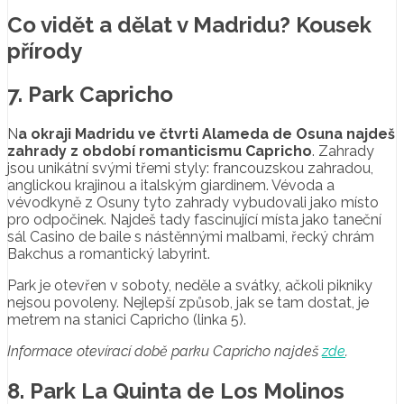
Co vidět a dělat v Madridu? Kousek
přírody
7. Park Capricho
N
a okraji Madridu ve čtvrti Alameda de Osuna najdeš
zahrady z období romanticismu Capricho
. Zahrady
jsou unikátní svými třemi styly: francouzskou zahradou,
anglickou krajinou a italským giardinem. Vévoda a
vévodkyně z Osuny tyto zahrady vybudovali jako místo
pro odpočinek. Najdeš tady fascinující místa jako taneční
sál Casino de baile s nástěnnými malbami, řecký chrám
Bakchus a romantický labyrint.
Park je otevřen v soboty, neděle a svátky, ačkoli pikniky
nejsou povoleny. Nejlepší způsob, jak se tam dostat, je
metrem na stanici Capricho (linka 5).
Informace otevírací době parku Capricho najdeš
zde
.
8. Park La Quinta de Los Molinos