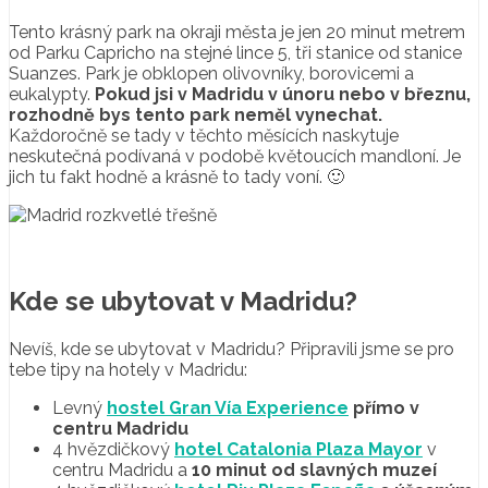
Tento krásný park na okraji města je jen 20 minut metrem
od Parku Capricho na stejné lince 5, tři stanice od stanice
Suanzes. Park je obklopen olivovníky, borovicemi a
eukalypty.
Pokud jsi v Madridu v únoru nebo v březnu,
rozhodně bys tento park neměl vynechat.
Každoročně se tady v těchto měsících naskytuje
neskutečná podívaná v podobě květoucích mandloní. Je
jich tu fakt hodně a krásně to tady voní. 🙂
Kde se ubytovat v Madridu?
Nevíš, kde se ubytovat v Madridu? Připravili jsme se pro
tebe tipy na hotely v Madridu:
Levný
hostel Gran Vía Experience
přímo v
centru Madridu
4 hvězdičkový
hotel Catalonia Plaza Mayor
v
centru Madridu a
10 minut od slavných muzeí