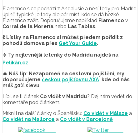
Flamenco sice pochází z Andalusie a není tedy pro Madrid
úplně typické, je tady ale pár míst, kde se dá hezké
Flamenco zažít. Doporučujeme například
Flamenco
v
Corral de la Morería
nebo
Las Tablas
.
💃
Lístky na Flamenco si můžeš předem pořídit z
pohodlí domova přes
Get Your Guide
.
✈️ Ty nejlevnější letenky do Madridu najdeš na
Pelikán.cz
🔥
Náš tip: Nezapomeň na cestovní pojištění, my
doporučujeme
českou pojišťovnu AXA
kde od nás
máš 50% slevu
Líbil se ti článek
Co vidět v Madridu
? Dej nám vědět do
komentáře pod článkem.
Mrkni i na další články o Španělsku:
Co vidět v Málaze
a
Co vidět na Mallorce
a
Co vidět v Barceloně
Sdílej
Tweet