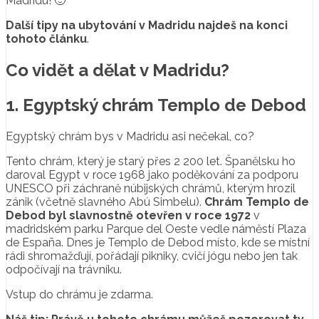
Madridu! 🙂
Další tipy na ubytování v Madridu najdeš na konci
tohoto článku
.
Co vidět a dělat v Madridu?
1. Egyptský chrám Templo de Debod
Egyptský chrám bys v Madridu asi nečekal, co?
Tento chrám, který je starý přes 2 200 let. Španělsku ho
daroval Egypt v roce 1968 jako poděkování za podporu
UNESCO při záchraně núbijských chrámů, kterým hrozil
zánik (včetně slavného Abú Simbelu).
Chrám Templo de
Debod byl slavnostně otevřen v roce 1972
v
madridském parku Parque del Oeste vedle náměstí Plaza
de España. Dnes je Templo de Debod místo, kde se místní
rádi shromažďují, pořádají pikniky, cvičí jógu nebo jen tak
odpočívají na trávníku.
Vstup do chrámu je zdarma.