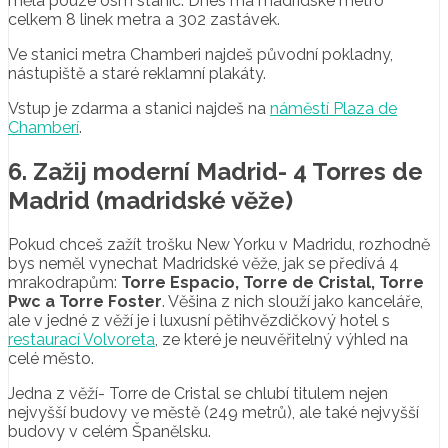
měla pouze osm stanic. Dnes má madridské metro
celkem 8 linek metra a 302 zastávek.
Ve stanici metra Chamberi najdeš původní pokladny,
nástupiště a staré reklamní plakáty.
Vstup je zdarma a stanici najdeš na
náměstí Plaza de
Chamberí
.
6. Zažij moderní Madrid- 4 Torres de
Madrid (madridské věže)
Pokud chceš zažít trošku New Yorku v Madridu, rozhodně
bys neměl vynechat Madridské věže, jak se předívá 4
mrakodrapům:
Torre Espacio, Torre de Cristal, Torre
Pwc a Torre Foster
. Věšina z nich slouží jako kanceláře,
ale v jedné z věží je i luxusní pětihvězdičkový hotel s
restaurací Volvoreta
, ze které je neuvěřitelný výhled na
celé město.
Jedna z věží- Torre de Cristal se chlubí titulem nejen
nejvyšší budovy ve městě (249 metrů), ale také nejvyšší
budovy v celém Španělsku.