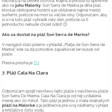
nachádza na severe ostrova, krajina a príroda sú úplne iné
ako na
juhu Malorky
. Son Serra de Marina je dlhá pláž,
ktorá je obklopená horami a je obľúbená najmä medzi
surfermi, pretože na mori sú väčšie vlny. Odporúčam, aby
si si na túto pláž vyhradil celý deň, pretože sa ti
jednoducho nebude chcieť odísť! 🙂
Ako sa dostať na pláž Son Serra de Marina?
V navigácii stačí priamo vyhľadať „Platja de Son Serra de
Marina“, kde sa dá pohodlne zaparkovať len kúsok od
pláže.
Presná poloha je
TU
7. Pláž Cala Na Clara
Odporúčam spojiť návštevu tejto pláže s návštevou pláže
Son Serra De Marina. Cala Na Clara je od nej vzdialená
menej ako 20 minút. Táto pláž je jednou z mála skalnatých
pláží na Malorke
a je jedinečná pre svoj nádherný výhľad
a krištáľovo čistú vodu.