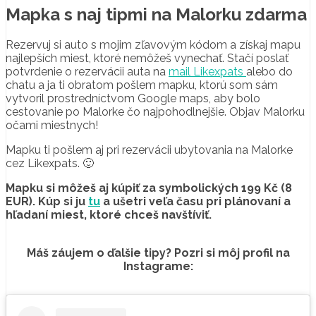
Mapka s naj tipmi na Malorku zdarma
Rezervuj si auto s mojim zľavovým kódom a získaj mapu
najlepších miest, ktoré nemôžeš vynechať. Stačí poslať
potvrdenie o rezervácii auta na
mail Likexpats
alebo do
chatu a ja ti obratom pošlem mapku, ktorú som sám
vytvoril prostredníctvom Google maps, aby bolo
cestovanie po Malorke čo najpohodlnejšie. Objav Malorku
očami miestnych!
Mapku ti pošlem aj pri rezervácii ubytovania na Malorke
cez Likexpats. 🙂
Mapku si môžeš aj kúpiť za symbolických 199 Kč (8
EUR).
Kúp si ju
tu
a ušetri veľa času pri plánovaní a
hľadaní miest, ktoré chceš navštíviť.
Máš záujem o ďalšie tipy? Pozri si môj profil na
Instagrame: