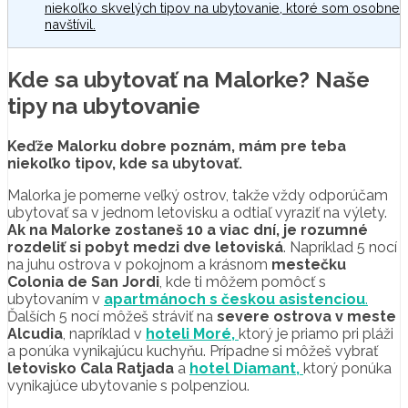
niekoľko skvelých tipov na ubytovanie, ktoré som osobne
navštívil.
Kde sa ubytovať na Malorke? Naše
tipy na ubytovanie
Keďže Malorku dobre poznám, mám pre teba
niekoľko tipov, kde sa ubytovať.
Malorka je pomerne veľký ostrov, takže vždy odporúčam
ubytovať sa v jednom letovisku a odtiaľ vyraziť na výlety.
Ak na Malorke zostaneš 10 a viac dní, je rozumné
rozdeliť si pobyt medzi dve letoviská
. Napríklad 5 nocí
na juhu ostrova v pokojnom a krásnom
mestečku
Colonia de San Jordi
, kde ti môžem pomôcť s
ubytovaním v
apartmánoch s českou asistenciou
.
Ďalších 5 nocí môžeš stráviť na
severe ostrova v meste
Alcudia
, napríklad v
hoteli Moré,
ktorý je priamo pri pláži
a ponúka vynikajúcu kuchyňu. Prípadne si môžeš vybrať
letovisko Cala Ratjada
a
hotel Diamant,
ktorý ponúka
vynikajúce ubytovanie s polpenziou.