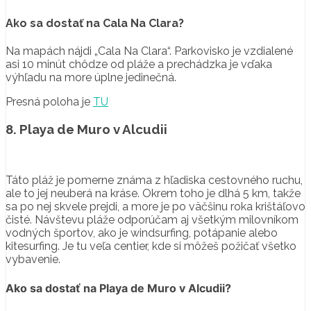
Ako sa dostať na Cala Na Clara?
Na mapách nájdi „Cala Na Clara“. Parkovisko je vzdialené
asi 10 minút chôdze od pláže a prechádzka je vďaka
výhľadu na more úplne jedinečná.
Presná poloha je
TU
8. Playa de Muro v Alcudii
Táto pláž je pomerne známa z hľadiska cestovného ruchu,
ale to jej neuberá na kráse. Okrem toho je dlhá 5 km, takže
sa po nej skvele prejdi, a more je po väčšinu roka krištáľovo
čisté. Návštevu pláže odporúčam aj všetkým milovníkom
vodných športov, ako je windsurfing, potápanie alebo
kitesurfing. Je tu veľa centier, kde si môžeš požičať všetko
vybavenie.
Ako sa dostať na Playa de Muro v Alcudii?