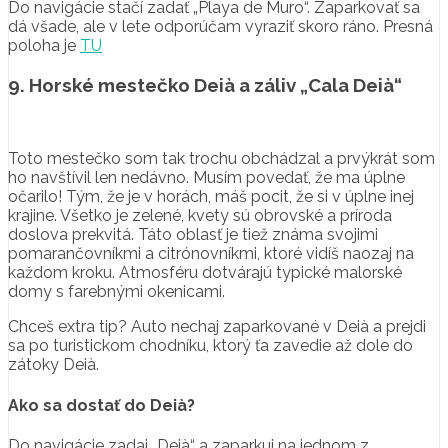
Do navigácie stačí zadať „Playa de Muro“. Zaparkovať sa
dá všade, ale v lete odporúčam vyraziť skoro ráno. Presná
poloha je
TU
9. Horské mestečko Deià a záliv „Cala Deià“
Toto mestečko som tak trochu obchádzal a prvýkrát som
ho navštívil len nedávno. Musím povedať, že ma úplne
očarilo! Tým, že je v horách, máš pocit, že si v úplne inej
krajine. Všetko je zelené, kvety sú obrovské a príroda
doslova prekvitá. Táto oblasť je tiež známa svojimi
pomarančovníkmi a citrónovníkmi, ktoré vidíš naozaj na
každom kroku. Atmosféru dotvárajú typické malorské
domy s farebnými okenicami.
Chceš extra tip? Auto nechaj zaparkované v Deià a prejdi
sa po turistickom chodníku, ktorý ťa zavedie až dole do
zátoky Deià.
Ako sa dostať do Deià?
Do navigácie zadaj „
Deià
“ a zaparkuj na jednom z