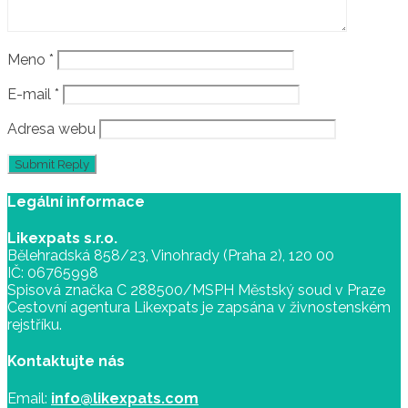
Meno
*
E-mail
*
Adresa webu
Legální informace
Likexpats s.r.o.
Bělehradská 858/23, Vinohrady (Praha 2), 120 00
IČ: 06765998
Spisová značka C 288500/MSPH Městský soud v Praze
Cestovní agentura Likexpats je zapsána v živnostenském
rejstříku.
Kontaktujte nás
Email:
info@likexpats.com