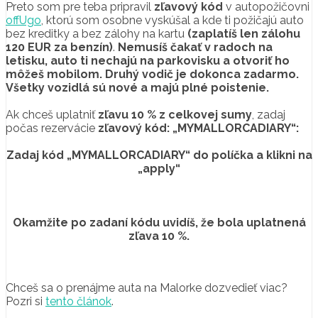
Preto som pre teba pripravil
zľavový kód
v autopožičovni
offUgo
, ktorú som osobne vyskúšal a kde ti požičajú auto
bez kreditky a bez zálohy na kartu
(zaplatíš len zálohu
120 EUR za benzín)
.
Nemusíš čakať v radoch na
letisku, auto ti nechajú na parkovisku a otvoriť ho
môžeš mobilom. Druhý vodič je dokonca zadarmo.
Všetky vozidlá sú nové a majú plné poistenie.
Ak chceš uplatniť
zľavu 10 % z celkovej sumy
, zadaj
počas rezervácie
zľavový kód: „MYMALLORCADIARY“:
Zadaj kód „MYMALLORCADIARY“ do políčka a klikni na
„apply“
Okamžite po zadaní kódu uvidíš, že bola uplatnená
zľava 10 %.
Chceš sa o prenájme auta na Malorke dozvedieť viac?
Pozri si
tento článok
.