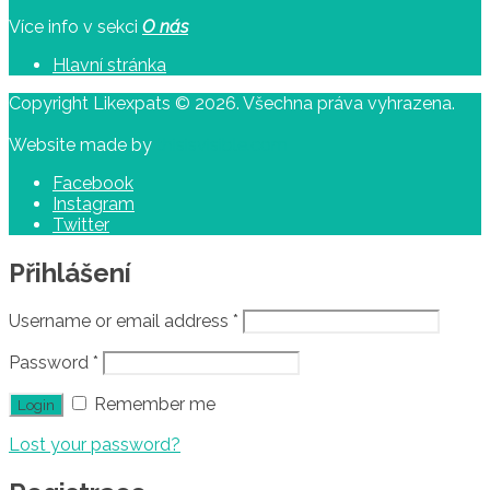
Více info v sekci
O nás
Hlavní stránka
Copyright Likexpats © 2026. Všechna práva vyhrazena.
Website made by
thisisvisible.com
Facebook
Instagram
Twitter
Přihlášení
Username or email address
*
Password
*
Remember me
Lost your password?