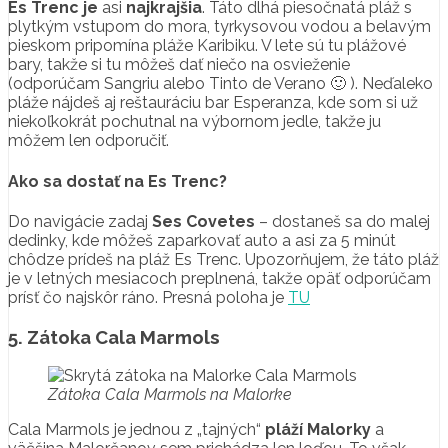
Es Trenc je
asi
najkrajšia
. Táto dlhá piesočnatá pláž s
plytkým vstupom do mora, tyrkysovou vodou a belavým
pieskom pripomína pláže Karibiku. V lete sú tu plážové
bary, takže si tu môžeš dať niečo na osvieženie
(odporúčam Sangriu alebo Tinto de Verano 🙂 ). Neďaleko
pláže nájdeš aj reštauráciu bar Esperanza, kde som si už
niekoľkokrát pochutnal na výbornom jedle, takže ju
môžem len odporučiť.
Ako sa dostať na Es Trenc?
Do navigácie zadaj
Ses Covetes
– dostaneš sa do malej
dedinky, kde môžeš zaparkovať auto a asi za 5 minút
chôdze prídeš na pláž Es Trenc.
Upozorňujem, že táto pláž
je v letných mesiacoch preplnená, takže opäť odporúčam
prísť čo najskôr ráno. Presná poloha je
TU
5. Zátoka Cala Marmols
Zátoka Cala Marmols na Malorke
Cala Marmols je jednou z „tajných“
pláží Malorky
a