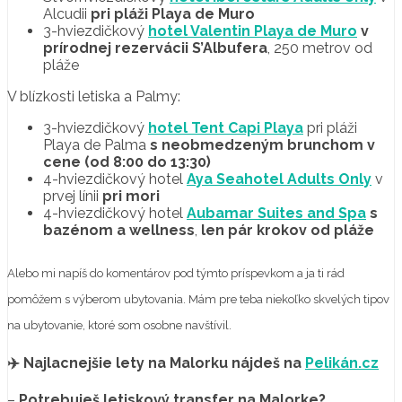
Alcudii
pri pláži Playa de Muro
3-hviezdičkový
hotel Valentin Playa de Muro
v
prírodnej rezervácii S’Albufera
, 250 metrov od
pláže
V blízkosti letiska a Palmy:
3-hviezdičkový
hotel Tent Capi Playa
pri pláži
Playa de Palma
s neobmedzeným brunchom v
cene (od 8:00 do 13:30)
4-hviezdičkový hotel
Aya Seahotel Adults Only
v
prvej línii
pri mori
4-hviezdičkový hotel
Aubamar Suites and Spa
s
bazénom a wellness
,
len pár krokov od pláže
Alebo mi napíš do komentárov pod týmto príspevkom a ja ti rád
pomôžem s výberom ubytovania. Mám pre teba niekoľko skvelých tipov
na ubytovanie, ktoré som osobne navštívil.
✈️ Najlacnejšie lety na Malorku nájdeš na
Pelikán.cz
–
Potrebuješ letiskový transfer na Malorke?