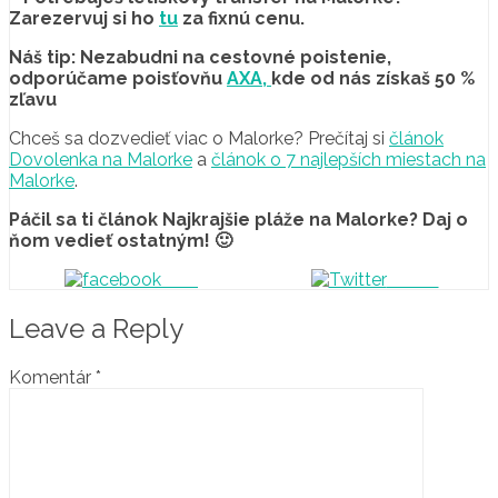
Zarezervuj si ho
tu
za fixnú cenu.
Náš tip: Nezabudni na cestovné poistenie,
odporúčame poisťovňu
AXA,
kde od nás získaš 50 %
zľavu
Chceš sa dozvedieť viac o Malorke? Prečítaj si
článok
Dovolenka na Malorke
a
článok o 7 najlepších miestach na
Malorke
.
Páčil sa ti článok Najkrajšie pláže na Malorke? Daj o
ňom vedieť ostatným! 🙂
Sdílej
Tweet
Leave a Reply
Komentár
*