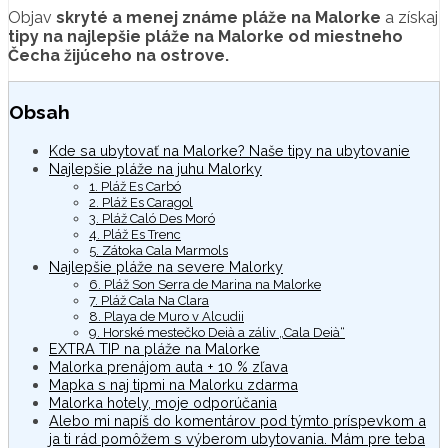
Objav
skryté a menej známe pláže na Malorke
a získaj
tipy na najlepšie pláže na Malorke od miestneho
Čecha žijúceho na ostrove.
Obsah
Kde sa ubytovať na Malorke? Naše tipy na ubytovanie
Najlepšie pláže na juhu Malorky
1. Pláž Es Carbó
2. Pláž Es Caragol
3. Pláž Caló Des Moró
4. Pláž Es Trenc
5. Zátoka Cala Marmols
Najlepšie pláže na severe Malorky
6. Pláž Son Serra de Marina na Malorke
7. Pláž Cala Na Clara
8. Playa de Muro v Alcudii
9. Horské mestečko Deià a záliv „Cala Deià“
EXTRA TIP na pláže na Malorke
Malorka prenájom auta + 10 % zľava
Mapka s naj tipmi na Malorku zdarma
Malorka hotely, moje odporúčania
Alebo mi napíš do komentárov pod týmto príspevkom a
ja ti rád pomôžem s výberom ubytovania. Mám pre teba