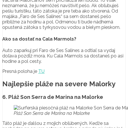
väčšina Malorčanov sem prichádza len loďou. To však
neznamená, že ju nemôžeš navštíviť pešo. Ak obľubuješ
pešiu turistiku, táto zátoka je pre teba ako stvorená. Od
majáka „Faro de Ses Salines“ sa sem dostaneš pešo
približne za hodinu a pol. Odmenou ti bude nádherná
opustená zátoka s tyrkysovou vodou a bielym pieskom.
Ako sa dostať na Cala Marmols?
Auto zaparkuj pri Faro de Ses Salines a odtiaľ sa vydaj
doľava pozdĺž mora. Ku Cala Marmols sa dostaneš po asi
hodine a pol cesty.
Presná poloha je
TU
Najlepšie pláže na severe Malorky
6. Pláž Son Serra de Marina na Malorke
Pláž Son Serra de Marina na Malorke
Táto pláž je ďalšou z mojich obľúbených. Keďže sa