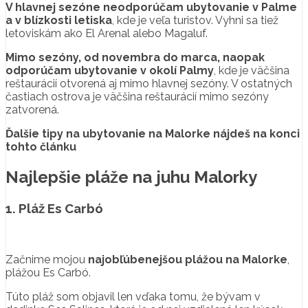
V hlavnej sezóne neodporúčam ubytovanie v Palme
a v blízkosti letiska
, kde je veľa turistov. Vyhni sa tiež
letoviskám ako El Arenal alebo Magaluf.
Mimo sezóny, od novembra do marca, naopak
odporúčam ubytovanie v okolí Palmy
, kde je väčšina
reštaurácií otvorená aj mimo hlavnej sezóny. V ostatných
častiach ostrova je väčšina reštaurácií mimo sezóny
zatvorená.
Ďalšie tipy na ubytovanie na Malorke nájdeš na konci
tohto článku
Najlepšie pláže na juhu Malorky
1. Pláž Es Carbó
Začnime mojou
najobľúbenejšou plážou na Malorke
,
plážou Es Carbó.
Túto pláž som objavil len vďaka tomu, že bývam v