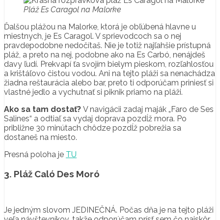
Pláž Es Caragol na Malorke
Ďalšou plážou na Malorke, ktorá je obľúbená hlavne u
miestnych, je Es Caragol. V sprievodcoch sa o nej
pravdepodobne nedočítaš. Nie je totiž najľahšie prístupná
pláž, a preto na nej, podobne ako na Es Carbó, nenájdeš
davy ľudí. Prekvapí ťa svojím bielym pieskom, rozľahlosťou
a krištáľovo čistou vodou. Ani na tejto pláži sa nenachádza
žiadna reštaurácia alebo bar, preto ti odporúčam priniesť si
vlastné jedlo a vychutnať si piknik priamo na pláži.
Ako sa tam dostať?
V navigácii zadaj maják „Faro de Ses
Salines“ a odtiaľ sa vydaj doprava pozdĺž mora. Po
približne 30 minútach chôdze pozdĺž pobrežia sa
dostaneš na miesto.
Presná poloha je
TU
3. Pláž Caló Des Moró
Je jedným slovom JEDINEČNÁ. Počas dňa je na tejto pláži
veľa návštevníkov, takže odporúčam prísť sem čo najskôr,