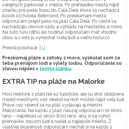
verejných parkovísk v meste. Po prehliadke mesta nájdi
značku pre pešiu trasu do Cala
Deià
, ktorá sa nachádza
kúsok od hotela Bellmond. Po preskúmaní mesta
odporúčam prejsť pešo na pláž Cala Deià. Po ceste sa
nachádzajú olivové sady a výhľady na mestečko a more.
Na túto túru (dlhú asi hodinu) odporúčam mať vhodnú
obuv a v lete ju vynechať (veľa ľudí a veľmi horúco).
Presná poloha je
TU
Preskúmaj pláže a zátoky z mora, vyskúšal som za
teba prenájom lodí a výlety loďou. Odporúčania so
zľavou nájdeš v
tomto článku
.
EXTRA TIP na pláže na Malorke
Hoci niektoré z pláží nie sú turistické, ale sú skôr obľúbené
medzi mestnymi, cez víkend na nich môžeš nájsť veľa ľudí.
Práve cez víkend sa na pláž vydávajú aj miestni
Malorčania. Na každú z pláží naozaj odporúčam ísť skoro
ráno – napríklad už okolo 8:00 ráno, aby si sa vyhol
premávke, davom ľudí a našiel si najlepšie miesto. Z
vlastnej skúsenosti odporúčam nechať si na každú z