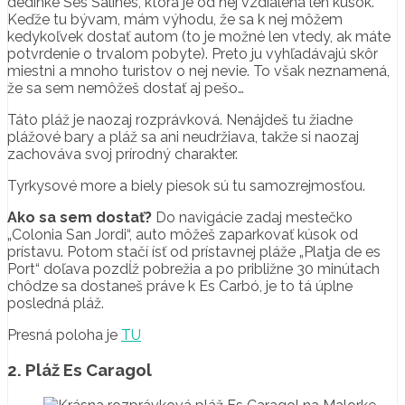
dedinke Ses Salines, ktorá je od nej vzdialená len kúsok.
Keďže tu bývam, mám výhodu, že sa k nej môžem
kedykoľvek dostať autom (to je možné len vtedy, ak máte
potvrdenie o trvalom pobyte). Preto ju vyhľadávajú skôr
miestni a mnoho turistov o nej nevie.
To však neznamená,
že sa sem nemôžeš dostať aj pešo…
Táto pláž je naozaj rozprávková. Nenájdeš tu žiadne
plážové bary a pláž sa ani neudržiava, takže si naozaj
zachováva svoj prírodný charakter.
Tyrkysové more a biely piesok sú tu samozrejmosťou.
Ako sa sem dostať?
Do navigácie zadaj mestečko
„Colonia San Jordi“, auto môžeš zaparkovať kúsok od
prístavu. Potom stačí ísť od prístavnej pláže „Platja de es
Port“ doľava pozdĺž pobrežia a po približne 30 minútach
chôdze sa dostaneš práve k Es Carbó, je to tá úplne
posledná pláž.
Presná poloha je
TU
2. Pláž Es Caragol