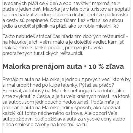
uvedených pláží celý deň alebo navštíviť maximálne 2
pláže v jeden deň. Malorka je v lete plná turistov a neoplatí
sa prechádzať z jednej pláže na druhú, pretože parkoviská
a cesty sú preplnené. Odporúčam tiež vziať si so sebou
jedlo a urobiť si piknik na pláži, ako to robia miestni! 🙂
Takto nebudeš strácať čas hľadaním dobrých reštaurácií –
na Malorke je ich veľmi málo a je dôležité vedieť, kam ísť.
Inak sa môžeš ľahko popáliť, pretože je tu veľa
predražených turistických reštaurácií.
Malorka prenájom auta + 10 % zľava
Prenájom auta na Malorke je jednou z prvých vecí, ktoré by
si mal urobiť hneď po kúpe letenky. Pýtaš sa prečo?
Bohužiaľ, autobusy na Malorke nefungujú tak dobre, ako
sme zvyknutí z Česka, a je tu veľa krásnych miest, na ktoré
sa autobusom jednoducho nedostaneš. Podľa mňa je
požičanie auta na Malorke jediný spôsob, ako spoznať
každý kút tohto nádherného ostrova. Ale pozor! Veľa
autopožičovní buď požičiava autá za vysoké ceny alebo
žiada smiešne zálohy na kreditnú kartu.