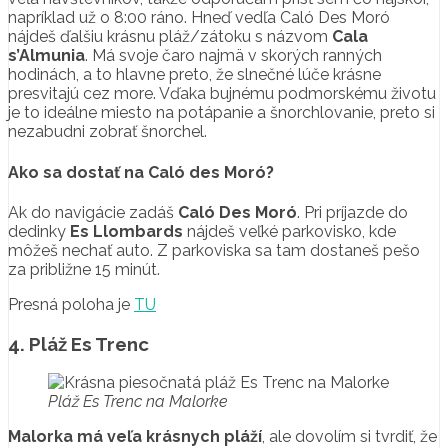
napríklad už o 8:00 ráno. Hneď vedľa Caló Des Moró
nájdeš ďalšiu krásnu pláž/zátoku s názvom
Cala
s’Almunia
. Má svoje čaro najmä v skorých ranných
hodinách, a to hlavne preto, že slnečné lúče krásne
presvitajú cez more. Vďaka bujnému podmorskému životu
je to ideálne miesto na potápanie a šnorchlovanie, preto si
nezabudni zobrať šnorchel.
Ako sa dostať na Caló des Moró?
Ak do navigácie zadáš
Caló Des Moró
. Pri príjazde do
dedinky
Es Llombards
nájdeš veľké parkovisko, kde
môžeš nechať auto. Z parkoviska sa tam dostaneš pešo
za približne 15 minút.
Presná poloha je
TU
4. Pláž Es Trenc
Pláž Es Trenc na Malorke
Malorka
má veľa krásnych pláží
, ale dovolím si tvrdiť, že