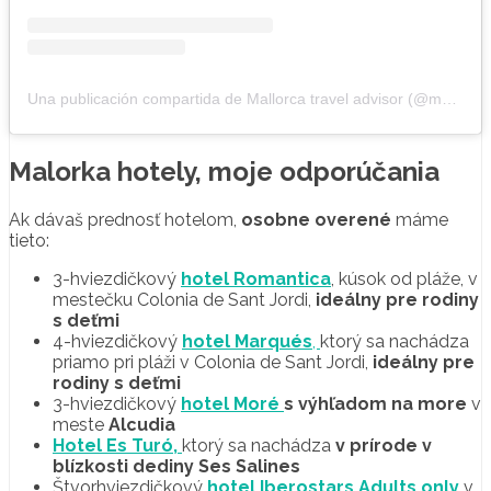
Una publicación compartida de Mallorca travel advisor (@mymallorcadiary)
Malorka hotely, moje odporúčania
Ak dávaš prednosť hotelom,
osobne overené
máme
tieto:
3-hviezdičkový
hotel Romantica
, kúsok od pláže, v
mestečku Colonia de Sant Jordi,
ideálny pre rodiny
s deťmi
4-hviezdičkový
hotel Marqués
,
ktorý sa nachádza
priamo pri pláži v Colonia de Sant Jordi,
ideálny pre
rodiny s deťmi
3-hviezdičkový
hotel Moré
s výhľadom na more
v
meste
Alcudia
Hotel Es Turó,
ktorý sa nachádza
v prírode
v
blízkosti dediny Ses Salines
Štvorhviezdičkový
hotel Iberostars Adults only
v