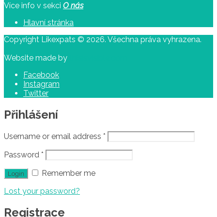
Více info v sekci
O nás
Hlavní stránka
Copyright Likexpats © 2026. Všechna práva vyhrazena.
Website made by
thisisvisible.com
Facebook
Instagram
Twitter
Přihlášení
Username or email address
*
Password
*
Remember me
Lost your password?
Registrace