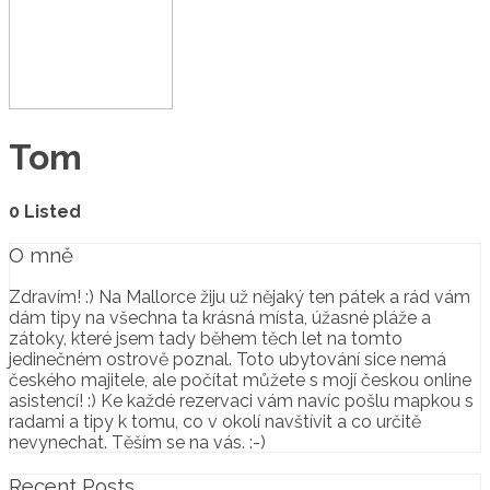
Tom
0 Listed
O mně
Zdravím! :) Na Mallorce žiju už nějaký ten pátek a rád vám
dám tipy na všechna ta krásná místa, úžasné pláže a
zátoky, které jsem tady během těch let na tomto
jedinečném ostrově poznal. Toto ubytování sice nemá
českého majitele, ale počítat můžete s mojí českou online
asistencí! :) Ke každé rezervaci vám navíc pošlu mapkou s
radami a tipy k tomu, co v okolí navštívit a co určitě
nevynechat. Těším se na vás. :-)
Recent Posts