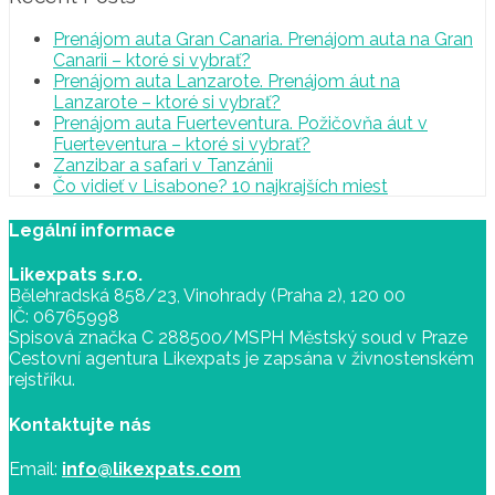
Prenájom auta Gran Canaria. Prenájom auta na Gran
Canarii – ktoré si vybrať?
Prenájom auta Lanzarote. Prenájom áut na
Lanzarote – ktoré si vybrať?
Prenájom auta Fuerteventura. Požičovňa áut v
Fuerteventura – ktoré si vybrať?
Zanzibar a safari v Tanzánii
Čo vidieť v Lisabone? 10 najkrajších miest
Legální informace
Likexpats s.r.o.
Bělehradská 858/23, Vinohrady (Praha 2), 120 00
IČ: 06765998
Spisová značka C 288500/MSPH Městský soud v Praze
Cestovní agentura Likexpats je zapsána v živnostenském
rejstříku.
Kontaktujte nás
Email:
info@likexpats.com