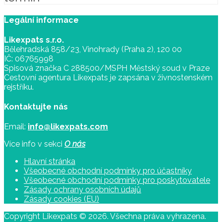
Legální informace
Likexpats s.r.o.
Bělehradská 858/23, Vinohrady (Praha 2), 120 00
IČ: 06765998
Spisová značka C 288500/MSPH Městský soud v Praze
Cestovní agentura Likexpats je zapsána v živnostenském
rejstříku.
Kontaktujte nás
Email:
info@likexpats.com
Více info v sekci
O nás
Hlavní stránka
Všeobecné obchodní podmínky pro účastníky
Všeobecné obchodní podmínky pro poskytovatele
Zásady ochrany osobních údajů
Zásady cookies (EU)
Copyright Likexpats © 2026. Všechna práva vyhrazena.