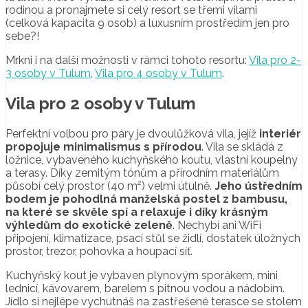
rodinou a pronajmete si celý resort se třemi vilami
(celková kapacita 9 osob) a luxusním prostředím jen pro
sebe?!
Mrkni i na další možnosti v rámci tohoto resortu:
Vila pro 2-
3 osoby v Tulum
,
Vila pro 4 osoby v Tulum
.
Vila pro 2 osoby v Tulum
Perfektní volbou pro páry je dvoulůžková vila, jejíž
interiér
propojuje minimalismus s přírodou
. Vila se skládá z
ložnice, vybaveného kuchyňského koutu, vlastní koupelny
a terasy. Díky zemitým tónům a přírodním materiálům
působí celý prostor (40 m²) velmi útulně.
Jeho ústředním
bodem je pohodlná manželská postel z bambusu,
na které se skvěle spí a relaxuje i díky krásným
výhledům do exotické zeleně
. Nechybí ani WiFi
připojení, klimatizace, psací stůl se židlí, dostatek úložných
prostor, trezor, pohovka a houpací síť.
Kuchyňský kout je vybaven plynovým sporákem, mini
lednicí, kávovarem, barelem s pitnou vodou a nádobím.
Jídlo si nejlépe vychutnáš na zastřešené terasce se stolem