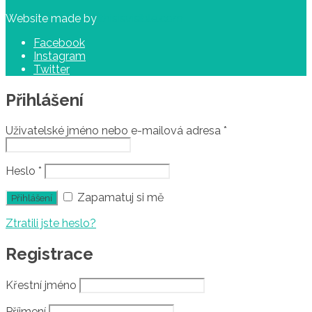
Website made by
thisisvisible.com
Facebook
Instagram
Twitter
Přihlášení
Uživatelské jméno nebo e-mailová adresa
*
Heslo
*
Zapamatuj si mě
Ztratili jste heslo?
Registrace
Křestní jméno
Příjmení