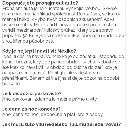
Doporučujete pronajmout auto?
Pronájem auta je na Yucatánu vynikající volbou! Skvělé
reference má například společnost RentalCars, se kterou
máme i několik výborných osobních zkušeností. Abys
ovšem mohl v Mexiku řídit, nezapomeň si před cestou
vyřídit mezinárodní řidičský průkaz, který ti za správní
poplatek 50 Kč vystaví na kterémkoli obecním úřadě obce
s rozšířenou působností.
Kdy je nejlepší navštívit Mexiko?
Ideální čas na návštěvu Mexika je od začátku listopadu do
konce března, kdy zde panuje období sucha. Nebojte se
ale Mexiko navštívit i v období od dubna do září, kdy je
naopak méně turistů. Počítejte ale s dešťovými
přeháňkami. Během září a října si dejte pozor na období
hurikánů.
Je k dispozici parkoviště?
Ano, parkování zdarma je možné přímo u vily.
Je cena za noc konečná?
Ano, cena za noc je konečná a platí pro 2 osoby.
Jak můžu tuto vilu nedaleko Tulumu zarezervovat?