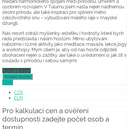
hledání harmonického spojení mezi přírodou, uměním a
osobním rozvojem. V Tulumu jsem našla nejen nádhernou
okolní přírodu, ale také inspiraci pro splnění mého
celoživotního snu – vybudování malého ráje v mayské
džungli.
Náš resort odráží myšlenky, estetiku i hodnoty, které bych
ráda představila i našim hostům. Mimo ubytování
nabízíme i různé aktivity jako meditace, masáže, lekce jógy
a workshopy. Mým cílem je, aby od nás hosté odjížděli
obohaceni nejen o zážitky, ale také o uvědomění si, jak žít v
souladu s přírodou i sebou samými.
Kontaktuj mě
Profil
CZK
EUR
Pro kalkulaci cen a ověření
dostupnosti zadejte počet osob a
termín