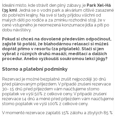
Ideální místo, kde strávit den plný zábavy, je
Park Xel-Há
(35 km)
. Jedná se o vodní park a akvárium citlivě zasazené
do pobřežní krajiny. Na své si tady přijdou všichni od
malých dětí po rodiče a za zmínku rozhodně stojí, že v
ceně vstupného je neomezená konzumace jídla a pití po
dobu návštěvy.
Pokud si chceš na dovolené především odpočinout,
zajisté tě potěší, že blahodárnou relaxaci si můžeš
dopřát přímo v resortu (za příplatek). Stačí si jen
vybrat z různých druhů masáží, meditací a dalších
procedur. Anebo vyzkoušíš soukromou lekci jógy?
Storno a platební podmínky
Rezervaci je možné bezplatně zrušit nejpozději 30 dnů
před plánovaným příjezdem. V případě zrušení rezervace
30- 15 dnů před příjezdem vám naúčtujeme storno
poplatek ve výši 50% z celkové ceny. V případě zrušení
rezervace 14 dnů a méně před příjezdem vám naúčtujeme
storno poplatek ve výši 100% z celkové ceny.
V momentě rezervace zaplatíš 15% zálohu a zbylých 85 %