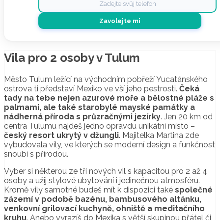
Vila pro 2 osoby v Tulum
Město Tulum ležící na východním pobřeží Yucatánského
ostrova ti představí Mexiko ve vší jeho pestrosti.
Čeká
tady na tebe nejen azurové moře a bělostné pláže s
palmami, ale také starobylé mayské památky a
nádherná příroda s průzračnými jezírky
. Jen 20 km od
centra Tulumu najdeš jedno opravdu unikátní místo –
český resort ukrytý v džungli
. Majitelka Martina zde
vybudovala vily, ve kterých se moderní design a funkčnost
snoubí s přírodou.
Vyber si některou ze tří nových vil s kapacitou pro 2 až 4
osoby a užij stylové ubytování i jedinečnou atmosféru.
Kromě vily samotné budeš mít k dispozici také
společné
zázemí v podobě bazénu, bambusového altánku,
venkovní grilovací kuchyně, ohniště a meditačního
kruhu
. Anebo vyrazíš do Mexika s větší skupinou přátel či