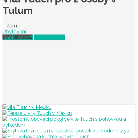
Tulum
Tulum
Ubytování
Napiš recenzi
Vybrat termín