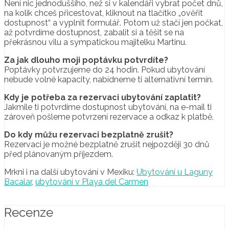
Není nic jednoduššího, než si v kalendáři vybrat počet dnů,
na kolik chceš přicestovat, kliknout na tlačítko „ověřit
dostupnost“ a vyplnit formulář. Potom už stačí jen počkat,
až potvrdíme dostupnost, zabalit si a těšit se na
překrásnou vilu a sympatickou majitelku Martinu.
Za jak dlouho moji poptávku potvrdíte?
Poptávky potvrzujeme do 24 hodin. Pokud ubytování
nebude volné kapacity, nabídneme ti alternativní termín.
Kdy je potřeba za rezervaci ubytování zaplatit?
Jakmile ti potvrdíme dostupnost ubytování, na e-mail ti
zároveň pošleme potvrzení rezervace a odkaz k platbě.
Do kdy můžu rezervaci bezplatně zrušit?
Rezervaci je možné bezplatně zrušit nejpozději 30 dnů
před plánovaným příjezdem.
Mrkni i na další ubytování v Mexiku:
Ubytování u Laguny
Bacalar
,
ubytování v Playa del Carmen
Recenze