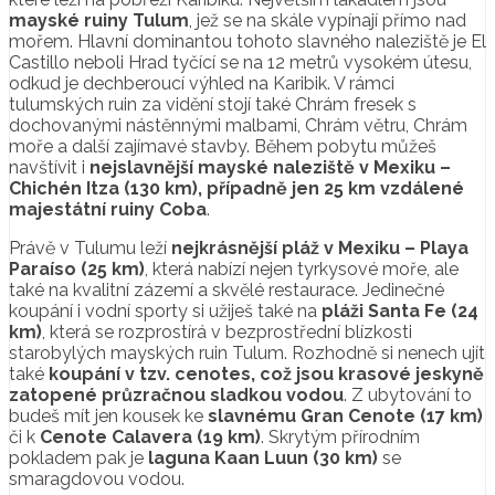
mayské ruiny Tulum
, jež se na skále vypínají přímo nad
mořem. Hlavní dominantou tohoto slavného naleziště je El
Castillo neboli Hrad tyčící se na 12 metrů vysokém útesu,
odkud je dechberoucí výhled na Karibik. V rámci
tulumských ruin za vidění stojí také Chrám fresek s
dochovanými nástěnnými malbami, Chrám větru, Chrám
moře a další zajímavé stavby. Během pobytu můžeš
navštívit i
nejslavnější mayské naleziště v Mexiku –
Chichén Itza (130 km), případně jen 25 km vzdálené
majestátní ruiny Coba
.
Právě v Tulumu leží
nejkrásnější pláž v Mexiku – Playa
Paraíso (25 km)
, která nabízí nejen tyrkysové moře, ale
také na kvalitní zázemí a skvělé restaurace. Jedinečné
koupání i vodní sporty si užiješ také na
pláži Santa Fe (24
km)
, která se rozprostírá v bezprostřední blízkosti
starobylých mayských ruin Tulum. Rozhodně si nenech ujít
také
koupání v tzv. cenotes, což jsou krasové jeskyně
zatopené průzračnou sladkou vodou
. Z ubytování to
budeš mít jen kousek ke
slavnému Gran Cenote (17 km)
či k
Cenote Calavera (19 km)
. Skrytým přírodním
pokladem pak je
laguna Kaan Luun (30 km)
se
smaragdovou vodou.