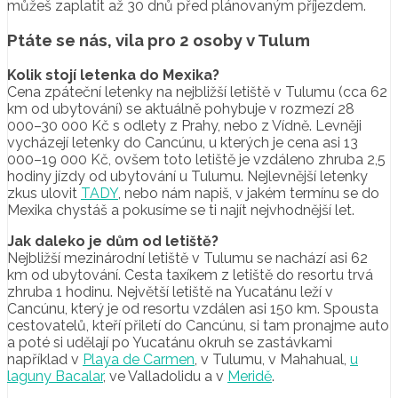
můžeš zaplatit až 30 dnů před plánovaným příjezdem.
Ptáte se nás, vila pro 2 osoby v Tulum
Kolik stojí letenka do Mexika?
Cena zpáteční letenky na nejbližší letiště v Tulumu (cca 62
km od ubytování) se aktuálně pohybuje v rozmezí 28
000–30 000 Kč s odlety z Prahy, nebo z Vídně. Levněji
vycházejí letenky do Cancúnu, u kterých je cena asi 13
000–19 000 Kč, ovšem toto letiště je vzdáleno zhruba 2,5
hodiny jízdy od ubytování u Tulumu. Nejlevnější letenky
zkus ulovit
TADY
, nebo nám napiš, v jakém termínu se do
Mexika chystáš a pokusíme se ti najít nejvhodnější let.
Jak daleko je dům od letiště?
Nejbližší mezinárodní letiště v Tulumu se nachází asi 62
km od ubytování. Cesta taxíkem z letiště do resortu trvá
zhruba 1 hodinu. Největší letiště na Yucatánu leží v
Cancúnu, který je od resortu vzdálen asi 150 km. Spousta
cestovatelů, kteří přiletí do Cancúnu, si tam pronajme auto
a poté si udělají po Yucatánu okruh se zastávkami
například v
Playa de Carmen
, v Tulumu, v Mahahual,
u
laguny Bacalar
, ve Valladolidu a v
Meridě
.