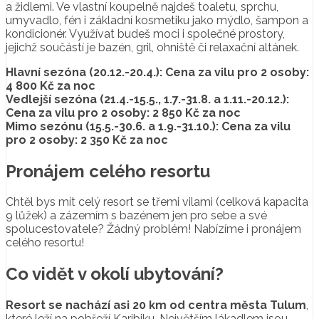
a židlemi. Ve vlastní koupelně najdeš toaletu, sprchu,
umyvadlo, fén i základní kosmetiku jako mýdlo, šampon a
kondicionér. Využívat budeš moci i společné prostory,
jejichž součástí je bazén, gril, ohniště či relaxační altánek.
Hlavní sezóna (20.12.-20.4.): Cena za vilu pro 2 osoby:
4 800 Kč za noc
Vedlejší sezóna (21.4.-15.5., 1.7.-31.8. a 1.11.-20.12.):
Cena za vilu pro 2 osoby: 2 850 Kč za noc
Mimo sezónu (15.5.-30.6. a 1.9.-31.10.):
Cena za vilu
pro 2 osoby: 2 350 Kč za noc
Pronájem celého resortu
Chtěl bys mít celý resort se třemi vilami (celková kapacita
9 lůžek) a zázemím s bazénem jen pro sebe a své
spolucestovatele? Žádný problém! Nabízíme i pronájem
celého resortu!
Co vidět v okolí ubytování?
Resort se nachází asi 20 km od centra města Tulum
,
které leží na pobřeží Karibiku. Největším lákadlem jsou