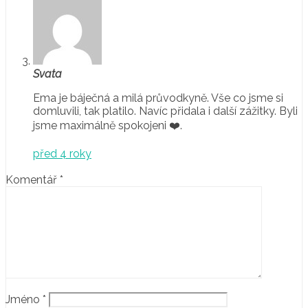
Svata
Ema je báječná a milá průvodkyně. Vše co jsme si
domluvili, tak platilo. Navíc přidala i další zážitky. Byli
jsme maximálně spokojeni ❤️.
před 4 roky
Komentář
*
Jméno
*