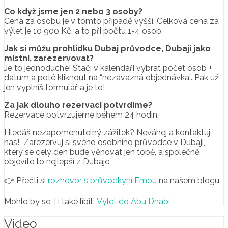
Co když jsme jen 2 nebo 3 osoby?
Cena za osobu je v tomto případě vyšší. Celková cena za
výlet je 10 900 Kč, a to při počtu 1-4 osob.
Jak si můžu prohlídku Dubaj průvodce, Dubají jako
místní, zarezervovat?
Je to jednoduché! Stačí v kalendáři vybrat počet osob +
datum a poté kliknout na “nezávazná objednávka”. Pak už
jen vyplníš formulář a je to!
Za jak dlouho rezervaci potvrdíme?
Rezervace potvrzujeme během 24 hodin.
Hledáš nezapomenutelný zážitek? Neváhej a kontaktuj
nás! Zarezervuj si svého osobního průvodce v Dubaji,
který se celý den bude věnovat jen tobě, a společně
objevíte to nejlepší z Dubaje.
👉 Přečti si
rozhovor s průvodkyní Emou
na našem blogu
Mohlo by se Ti také líbit:
Výlet do Abu Dhabi
Video