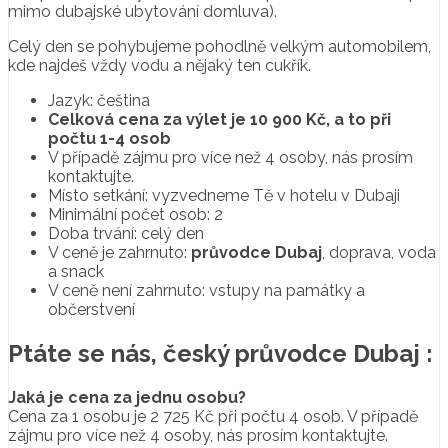
mimo dubajské ubytování domluva).
Celý den se pohybujeme pohodlně velkým automobilem,
kde najdeš vždy vodu a nějaký ten cukřík.
Jazyk: čeština
Celková cena za výlet je 10 900 Kč, a to při
počtu 1-4 osob
V případě zájmu pro více než 4 osoby, nás prosím
kontaktujte.
Místo setkání: vyzvedneme Tě v hotelu v Dubaji
Minimální počet osob: 2
Doba trvání: celý den
V ceně je zahrnuto:
průvodce Dubaj
, doprava, voda
a snack
V ceně není zahrnuto: vstupy na památky a
občerstvení
Ptáte se nás, český průvodce Dubaj :
Jaká je cena za jednu osobu?
Cena za 1 osobu je 2 725 Kč při počtu 4 osob. V případě
zájmu pro více než 4 osoby, nás prosím kontaktujte.