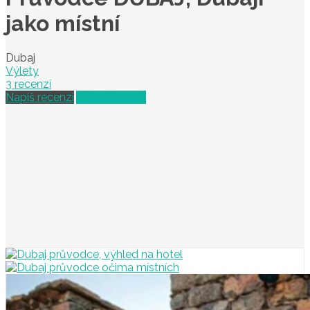
jako místní
Dubaj
Výlety
3 recenzí
Napiš recenzi
Vybrat termín