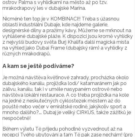
ostrov Palma s vyhlídkami na město až po tzv.
mrakodrapový les v dubajské Marina.
Nicméně ten top je v KOMBINACI!! Třeba s úžasnou
oblastí industriální Dubaje, kde najdeme galerie,
designérské dílny a pražírny kávy. Můžeme se mrknout na
vyhlášené dubajské pláže. K dispozici jsou kromě vyhlídky
z nejvyšší budovy světa Burj Khalifa další magická místa
na výhled jako Dubai Frame (dubajský rám) a vyhlídky z
různých mrakodrapů.
A kam se ještě podíváme?
Je možná návštěva květinové zahrady, procházka okolo
dubajského kanálu, projížďka lodí/ katamaránem jak po
zálivu, kanálu, tak i v uměle nasypaném ostrově nebo
návštěva lokální restaurace. A co třeba projížďka na kole
na jedné z neskutečných cyklostezek městem až do
pouště nebo večer v emirátské rodině, jakýkoliv sport a
mnoho dalšího?…. Dubaj je veliký CIRKUS, takže zážitků je
nespočetně!
Během výletu Tě přijedu pohodlně vyzvednout až na
recepci Tvého ubytování a tam Tě pak zase nechám! (pro