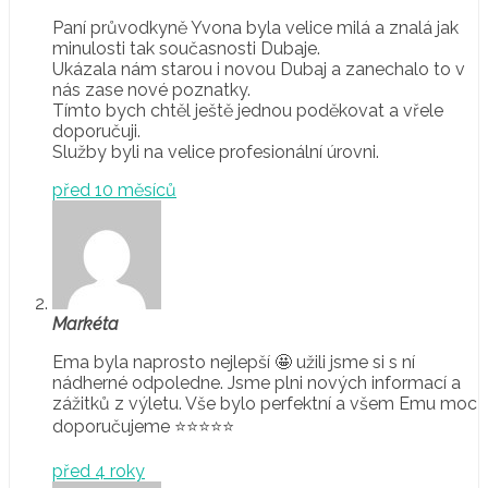
Paní průvodkyně Yvona byla velice milá a znalá jak
minulosti tak současnosti Dubaje.
Ukázala nám starou i novou Dubaj a zanechalo to v
nás zase nové poznatky.
Tímto bych chtěl ještě jednou poděkovat a vřele
doporučuji.
Služby byli na velice profesionální úrovni.
před 10 měsíců
Markéta
Ema byla naprosto nejlepší 🤩 užili jsme si s ní
nádherné odpoledne. Jsme plni nových informací a
zážitků z výletu. Vše bylo perfektní a všem Emu moc
doporučujeme ⭐️⭐️⭐️⭐️⭐️
před 4 roky