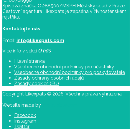
IČ: 06765998
Spisová značka C 288500/MSPH Městský soud v Praze
Cestovní agentura Likexpats je zapsána v živnostenském
rejstříku.
Kontaktujte nás
Email:
info@likexpats.com
Více info v sekci
O nás
Hlavní stránka
Všeobecné obchodní podmínky pro účastníky
Všeobecné obchodní podmínky pro poskytovatele
Zásady ochrany osobních údajů
Zásady cookies (EU)
Copyright Likexpats © 2026. Všechna práva vyhrazena.
Website made by
thisisvisible.com
Facebook
Instagram
Twitter