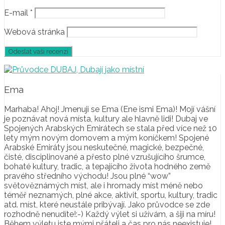
E-mail
*
Webová stránka
Ema
Marhaba! Ahoj! Jmenuji se Ema (Ene ismi Ema)! Mojí vášní
je poznávat nová místa, kultury ale hlavně lidi! Dubaj ve
Spojených Arabských Emirátech se stala před více než 10
lety mým novým domovem a mým koníčkem! Spojené
Arabské Emiráty jsou neskutečné, magické, bezpečné,
čisté, disciplinované a přesto plné vzrušujícího šrumce,
bohaté kultury, tradic, a tepajícího života hodného země
pravého středního východu! Jsou plné “wow”
světověznámých míst, ale i hromady míst méně nebo
téměř neznamých, plné akce, aktivit, sportu, kultury, tradic
atd. míst, které neustále pribývají. Jako průvodce se zde
rozhodně nenudíte!:-) Každý výlet si užívám, a šiji na míru!
Během výletu jste mými přáteli a čas pro nás neexistuje!