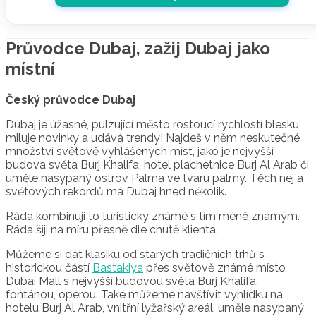
Průvodce Dubaj, zažij Dubaj jako
místní
Český průvodce Dubaj
Dubaj je úžasné, pulzující město rostoucí rychlostí blesku,
miluje novinky a udává trendy! Najdeš v něm neskutečné
množství světově vyhlášených míst, jako je nejvyšší
budova světa Burj Khalifa, hotel plachetnice Burj Al Arab či
uměle nasypaný ostrov Palma ve tvaru palmy. Těch nej a
světových rekordů má Dubaj hned několik.
Ráda kombinuji to turisticky známé s tím méně známým.
Ráda šiji na míru přesně dle chutě klienta.
Můžeme si dát klasiku od starých tradičních trhů s
historickou částí
Bastakiya
přes světově známé místo
Dubai Mall s nejvyšší budovou světa Burj Khalifa,
fontánou, operou. Také můžeme navštívit vyhlídku na
hotelu Burj Al Arab, vnitřní lyžařský areál, uměle nasypaný