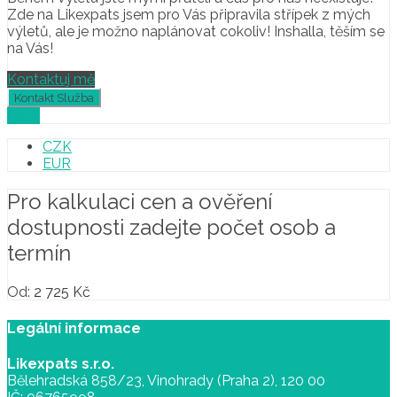
Zde na Likexpats jsem pro Vás připravila střípek z mých
výletů, ale je možno naplánovat cokoliv! Inshalla, těším se
na Vás!
Kontaktuj mě
Profil
CZK
EUR
Pro kalkulaci cen a ověření
dostupnosti zadejte počet osob a
termín
Od:
2 725
Kč
Legální informace
Likexpats s.r.o.
Bělehradská 858/23, Vinohrady (Praha 2), 120 00