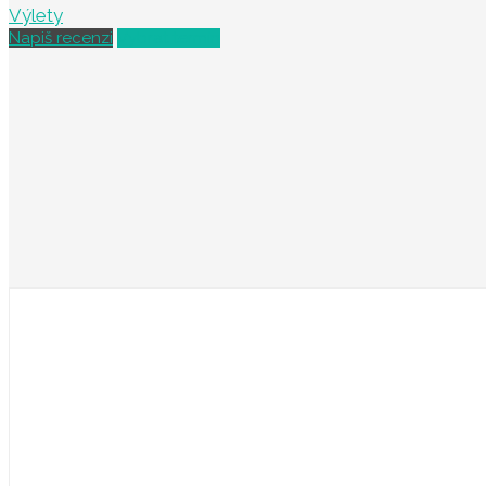
Výlety
Napiš recenzi
Vybrat termín