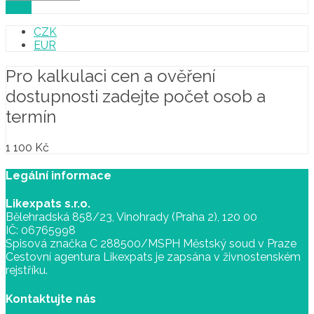
Profil
CZK
EUR
Pro kalkulaci cen a ověření
dostupnosti zadejte počet osob a
termín
1 100
Kč
Legální informace
Likexpats s.r.o.
Bělehradská 858/23, Vinohrady (Praha 2), 120 00
IČ: 06765998
Spisová značka C 288500/MSPH Městský soud v Praze
Cestovní agentura Likexpats je zapsána v živnostenském
rejstříku.
Kontaktujte nás