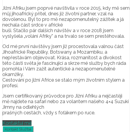
Jižní Afriku jsem poprvé navštívila v roce 2015, kdy mě sem
můj jihoafrický přítel, dnes již životní partner, vzal na
dovolenou. Byl to pro mě nezapomenutelný zážitek a já
nechala část srdce v africké
buši. Stačilo pár dalších návštěv a v roce 2018 jsem
vyslyšela „volání Afriky” a na trvalo se sem prestěhovala.
Od mé první návštěvy jsem již procestovala valnou část
Jihoafrické Republiky, Botswany a Mozambiku, a
nepřestávám objevovat. Krása, rozmanitost a divokost
této části světa je fascinující a skrze mé služby bych ráda
pomohla i Vám zažít autentické a nezapomenutelné
okamžiky.
Cestování po jižní Africe se stalo mým životním stylem a
profesí.
Jsem certifikovaný průvodce pro Jižní Afriku a nejčastěji
mě najdete na safari nebo za volantem našeho 4×4 Suzuki
Jimny na odlehlých
prašných cestách, vždy s foťákem po ruce.
Kontaktuj mě