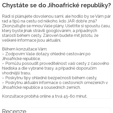
Chystáte se do Jihoafrické republiky?
Rádi si plánujete dovolenou sami, ale hodilo by se Vám pár
rad a tipů na cestu od někoho, kdo JAR dobře zná?
Zkonzultujte se mnou Vaše plány. Ušetříte si spoustu času,
který byste jinak strávili googlováním, a případných
starostí během cesty. Zároveň budete mít jistotu, že
veškeré informace jsou aktuální.
Během konzultace Vám:
– Zodpovím Vaše dotazy ohledně cestování po
Jihoafrické republice,
– Pomůžu posoudit proveditelnost vaší cesty z časového
hlediska a dle vybrané trasy, a případně doporučím
vhodnější trasu.
– Poskytnu tipy ohledně bezpečnosti během cesty,
– Poskytnu aktuální informace o cestovních omezeních v
Jihoafrické republice a sousedních zemích.
Konzultace probíhá online a trvá 45-60 minut.
Recenze