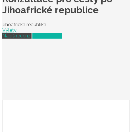
Jihoafrické republice
Jihoafrická republika
Výlety
Napiš recenzi
Vybrat termín