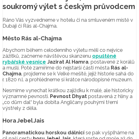
souk
romý
výlet s českým průvodcem
Ráno Vás vyzvedneme v hotelu či na smluveném místě v
Dubaji či Rás al-Chajma.
Město Rás al-Chajma
Abychom během celodenního výletu měli co nejvíce
zážitků, začneme návštěvou skanzenu
opuštěné
rybářské vesnice
Jazirat Al Hamra
, postavené z korálů
a mušlí. Poté zamíříme do nejstarší části města
Rás al-
Chajma
, projdeme se k Velké mešitě, jejíž historie sahá do
r. 1820 n.l. a prohlédneme si krátce národopisné muzeum.
Nesmíme vynechat krátkou zajížďku k malé, ale historicky
významné pevnosti.
Pevnost Dhyat
postavená z hlíny a
„co dům dal“ byla dobita Angličany pouhými třemi
výstřely z děla.
Hora Jebel Jais
Panoramatickou horskou dálnicí
se pak vyšplháme na
cíl naší cesty
horu Jebel Jais
, která roste od moře až do