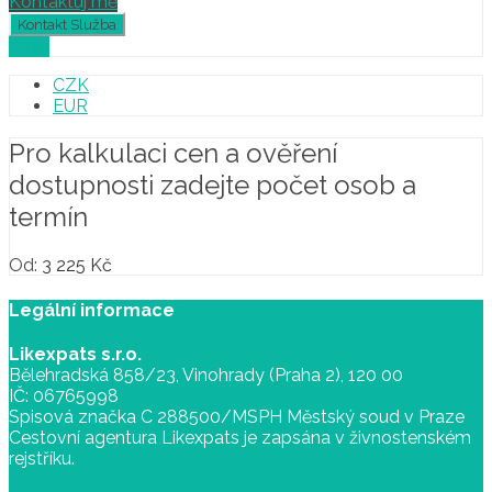
Kontaktuj mě
Profil
CZK
EUR
Pro kalkulaci cen a ověření
dostupnosti zadejte počet osob a
termín
Od:
3 225
Kč
Legální informace
Likexpats s.r.o.
Bělehradská 858/23, Vinohrady (Praha 2), 120 00
IČ: 06765998
Spisová značka C 288500/MSPH Městský soud v Praze
Cestovní agentura Likexpats je zapsána v živnostenském
rejstříku.