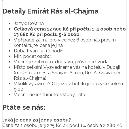
Detaily Emirát Rás al-Chajma
Jazyk: Čeština
Celková cena 12 900 Kč při počtu 1-4 osob nebo
13 680 Kč při počtu 5-6 osob.
V případě zájmu pro více než 6 osob nás prosím
kontaktujte, cena je jiná
Doba trvání: 9-10 hodin
Min. počet osob: 1
V ceně je zahrnuto: doprava, průvodce, voda
Místo setkání: Vyzvedneme vás na hotelu v Dubaji
(možno i z města Sharjah, Ajman, Um Al Quwain či
Rás al-Chajma)
V kolik vyrazíme? Odjezd z hotelu je obvykle kolem
9:00
V ceně není zahrnuto: vstupy, jídlo
Ptáte se nás:
Jaká je cena za jednu osobu?
Cena za 1 osobu je 3 225 Kč při počtu 4 osob a 2 280 Kč