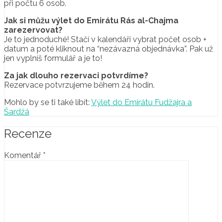
při počtu 6 osob.
Jak si můžu výlet do Emirátu Rás al-Chajma
zarezervovat?
Je to jednoduché! Stačí v kalendáři vybrat počet osob +
datum a poté kliknout na “nezávazná objednávka”. Pak už
jen vyplníš formulář a je to!
Za jak dlouho rezervaci potvrdíme?
Rezervace potvrzujeme během 24 hodin.
Mohlo by se ti také líbít:
Výlet do Emirátu Fudžajra a
Šardžá
Recenze
Komentář
*