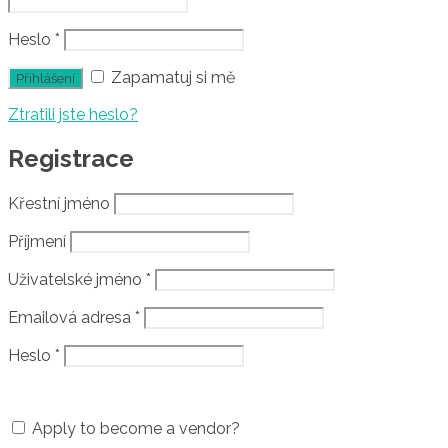
Heslo
*
Zapamatuj si mě
Ztratili jste heslo?
Registrace
Křestní jméno
Příjmení
Uživatelské jméno
*
Emailová adresa
*
Heslo
*
Apply to become a vendor?