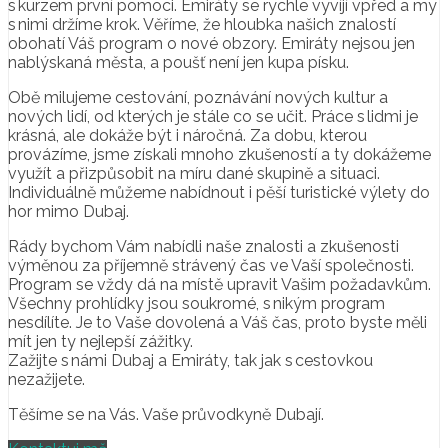
s kurzem první pomoci. Emiráty se rychle vyvíjí vpřed a my
s nimi držíme krok. Věříme, že hloubka našich znalostí
obohatí Váš program o nové obzory. Emiráty nejsou jen
nablýskaná města, a poušť není jen kupa písku.
Obě milujeme cestování, poznávání nových kultur a
nových lidí, od kterých je stále co se učit. Práce s lidmi je
krásná, ale dokáže být i náročná. Za dobu, kterou
provázíme, jsme získali mnoho zkušeností a ty dokážeme
využít a přizpůsobit na míru dané skupině a situaci.
Individuálně můžeme nabídnout i pěší turistické výlety do
hor mimo Dubaj.
Rády bychom Vám nabídli naše znalosti a zkušenosti
výměnou za příjemně strávený čas ve Vaší společnosti.
Program se vždy dá na místě upravit Vašim požadavkům.
Všechny prohlídky jsou soukromé, s nikým program
nesdílíte. Je to Vaše dovolená a Váš čas, proto byste měli
mít jen ty nejlepší zážitky.
Zažijte s námi Dubaj a Emiráty, tak jak s cestovkou
nezažijete.
Těšíme se na Vás. Vaše průvodkyně Dubají.