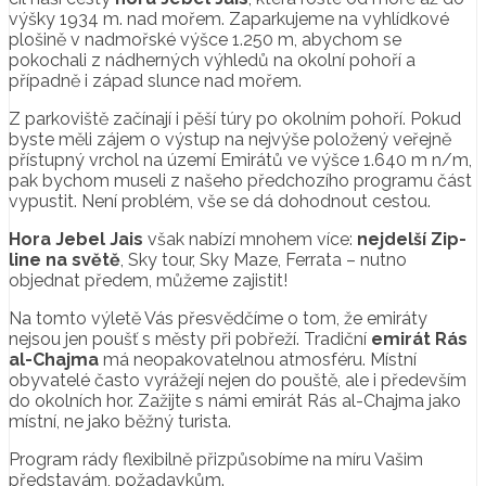
výšky 1934 m. nad mořem. Zaparkujeme na vyhlídkové
plošině v nadmořské výšce 1.250 m, abychom se
pokochali z nádherných výhledů na okolní pohoří a
případně i západ slunce nad mořem.
Z parkoviště začínají i pěší túry po okolním pohoří. Pokud
byste měli zájem o výstup na nejvýše položený veřejně
přístupný vrchol na území Emirátů ve výšce 1.640 m n/m,
pak bychom museli z našeho předchozího programu část
vypustit. Není problém, vše se dá dohodnout cestou.
Hora Jebel Jais
však nabízí mnohem více:
nejdelší Zip-
line na světě
, Sky tour, Sky Maze, Ferrata – nutno
objednat předem, můžeme zajistit!
Na tomto výletě Vás přesvědčíme o tom, že emiráty
nejsou jen poušť s městy při pobřeží. Tradiční
emirát Rás
al-Chajma
má neopakovatelnou atmosféru. Místní
obyvatelé často vyrážejí nejen do pouště, ale i především
do okolních hor. Zažijte s námi emirát Rás al-Chajma jako
místní, ne jako běžný turista.
Program rády flexibilně přizpůsobíme na míru Vašim
představám, požadavkům.