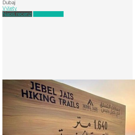
Dubaj
Výlety
Napiš recenzi
Vybrat termín