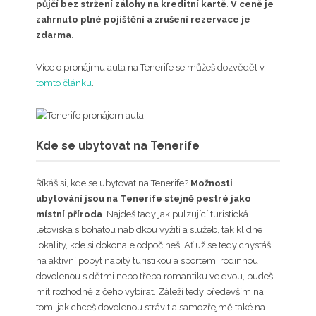
půjčí bez stržení zálohy na kreditní kartě
.
V ceně je
zahrnuto plné pojištění a zrušení rezervace je
zdarma
.
Více o pronájmu auta na Tenerife se můžeš dozvědět v
tomto článku
.
Kde se ubytovat na Tenerife
Říkáš si, kde se ubytovat na Tenerife?
Možnosti
ubytování jsou na Tenerife stejně pestré jako
místní příroda
. Najdeš tady jak pulzující turistická
letoviska s bohatou nabídkou vyžití a služeb, tak klidné
lokality, kde si dokonale odpočineš. Ať už se tedy chystáš
na aktivní pobyt nabitý turistikou a sportem, rodinnou
dovolenou s dětmi nebo třeba romantiku ve dvou, budeš
mít rozhodně z čeho vybírat. Záleží tedy především na
tom, jak chceš dovolenou strávit a samozřejmě také na