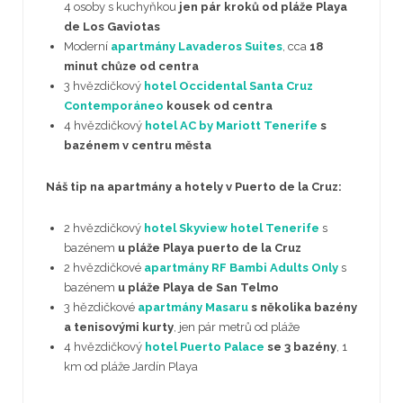
4 osoby s kuchyňkou
jen pár kroků od pláže Playa
de Los Gaviotas
Moderní
apartmány Lavaderos Suites
, cca
18
minut chůze od centra
3 hvězdičkový
hotel Occidental Santa Cruz
Contemporáneo
kousek od centra
4 hvězdičkový
hotel AC by Mariott Tenerife
s
bazénem v centru města
Náš tip na apartmány a hotely v Puerto de la Cruz:
2 hvězdičkový
hotel Skyview hotel Tenerife
s
bazénem
u pláže Playa puerto de la Cruz
2 hvězdičkové
apartmány RF Bambi Adults Only
s
bazénem
u pláže Playa de San Telmo
3 hězdičkové
apartmány Masaru
s několika bazény
a tenisovými kurty
, jen pár metrů od pláže
4 hvězdičkový
hotel Puerto Palace
se 3 bazény
, 1
km od pláže Jardín Playa