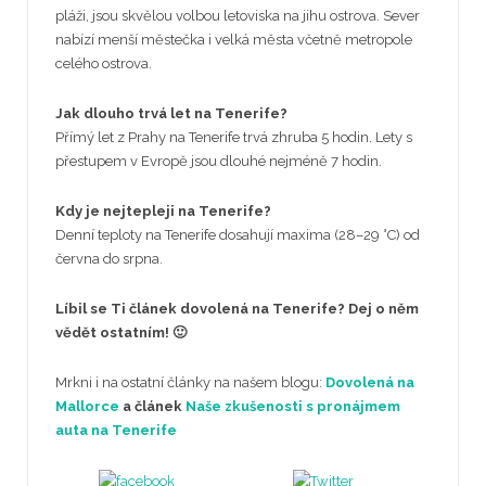
pláži, jsou skvělou volbou letoviska na jihu ostrova. Sever
nabízí menší městečka i velká města včetně metropole
celého ostrova.
Jak dlouho trvá let na Tenerife?
Přímý let z Prahy na Tenerife trvá zhruba 5 hodin. Lety s
přestupem v Evropě jsou dlouhé nejméně 7 hodin.
Kdy je nejtepleji na Tenerife?
Denní teploty na Tenerife dosahují maxima (28–29 °C) od
června do srpna.
Líbil se Ti článek dovolená na Tenerife? Dej o něm
vědět ostatním! 🙂
Mrkni i na ostatní články na našem blogu:
Dovolená na
Mallorce
a článek
Naše zkušenosti s pronájmem
auta na Tenerife
Sdílej
Tweet