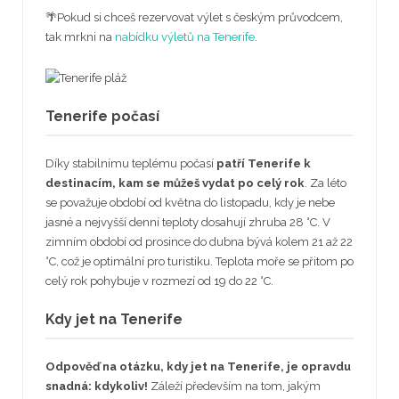
🌴Pokud si chceš rezervovat výlet s českým průvodcem,
tak mrkni na
nabídku výletů na Tenerife
.
Tenerife počasí
Díky stabilnímu teplému počasí
patří Tenerife k
destinacím, kam se můžeš vydat po celý rok
. Za léto
se považuje období od května do listopadu, kdy je nebe
jasné a nejvyšší denní teploty dosahují zhruba 28 °C. V
zimním období od prosince do dubna bývá kolem 21 až 22
°C, což je optimální pro turistiku. Teplota moře se přitom po
celý rok pohybuje v rozmezí od 19 do 22 °C.
Kdy jet na Tenerife
Odpověď na otázku, kdy jet na Tenerife, je opravdu
snadná: kdykoliv!
Záleží především na tom, jakým