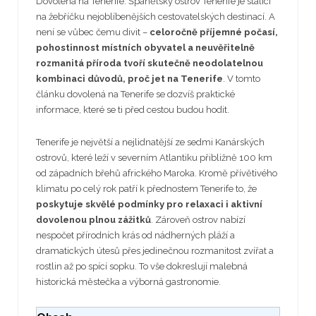
Dovolená na Tenerife.
Španělský ostrov Tenerife je stálicí
na žebříčku nejoblíbenějších cestovatelských destinací. A
není se vůbec čemu divit –
celoročně příjemné počasí,
pohostinnost místních obyvatel a neuvěřitelně
rozmanitá příroda tvoří skutečně neodolatelnou
kombinaci důvodů, proč jet na Tenerife
. V tomto
článku dovolená na Tenerife se dozvíš praktické
informace, které se ti před cestou budou hodit.
Tenerife je největší a nejlidnatější ze sedmi Kanárských
ostrovů, které leží v severním Atlantiku přibližně 100 km
od západních břehů afrického Maroka. Kromě přívětivého
klimatu po celý rok patří k přednostem Tenerife to, že
poskytuje skvělé podmínky pro relaxaci i aktivní
dovolenou plnou zážitků
. Zároveň ostrov nabízí
nespočet přírodních krás od nádherných pláží a
dramatických útesů přes jedinečnou rozmanitost zvířat a
rostlin až po spící sopku. To vše dokreslují malebná
historická městečka a výborná gastronomie.