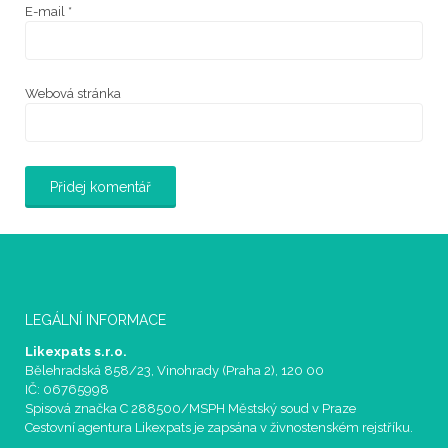
E-mail
*
Webová stránka
LEGÁLNÍ INFORMACE
Likexpats s.r.o.
Bělehradská 858/23, Vinohrady (Praha 2), 120 00
IČ: 06765998
Spisová značka C 288500/MSPH Městský soud v Praze
Cestovní agentura Likexpats je zapsána v živnostenském rejstříku.