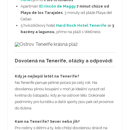
Apartmán
El rincón de Maggy
7 minut chůze od
Playa de los Tarajales
, 3 minuty od pláže Playa del
Callao
5 hvězdičkový hotel
Hard Rock Hotel Tenerife
se
3
bazény a lagunou,
přímo na pláži s Wellness
Dovolená na Tenerife, otázky a odpovědi
Kdy je nejlepší letět na Tenerife?
Na Tenerife panuje pěkné počasí po celý rok. Na
dovolenou plnou koupání v moři je ideální vyrazit od
května do listopadu, kdy je na ostrově léto. Dokonalé
podmínky pro turistiku a další sporty jsou pak od prosince
do dubna.
Kam na Tenerife? Sever nebo jih?
Pro rodiny s dětmi a ty, kdo chtějí dovolenou strávit na