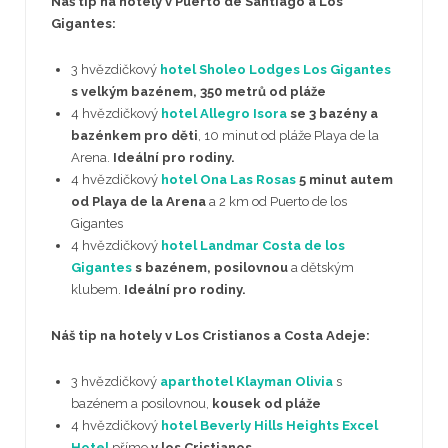
Náš tip na hotely v Puerto de Santiago a Los
Gigantes:
3 hvězdičkový
hotel Sholeo Lodges Los Gigantes
s velkým bazénem, 350 metrů od pláže
4 hvězdičkový
hotel Allegro Isora
se 3 bazény a
bazénkem pro děti
, 10 minut od pláže Playa de la
Arena.
Ideální pro rodiny.
4 hvězdičkový
hotel Ona Las Rosas
5 minut autem
od Playa de la Arena
a 2 km od Puerto de los
Gigantes
4 hvězdičkový
hotel Landmar Costa de los
Gigantes
s bazénem, posilovnou
a dětským
klubem.
Ideální pro rodiny.
Náš tip na hotely v Los Cristianos a Costa Adeje:
3 hvězdičkový
aparthotel Klayman Olivia
s
bazénem a posilovnou,
kousek od pláže
4 hvězdičkový
hotel Beverly Hills Heights Excel
Hotel
přímo
v los Cristianos