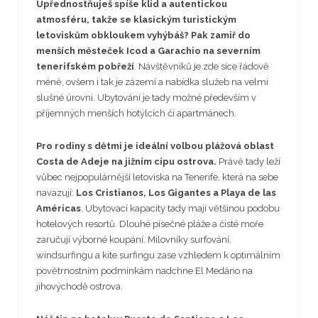
Upřednostňuješ spíše klid a autentickou
atmosféru, takže se klasickým turistickým
letoviskům obkloukem vyhýbáš? Pak zamiř do
menších městeček Icod a Garachio na severním
tenerifském pobřeží
. Návštěvníků je zde sice řádově
méně, ovšem i tak je zázemí a nabídka služeb na velmi
slušné úrovni. Ubytování je tady možné především v
příjemných menších hotýlcích či apartmánech.
Pro rodiny s dětmi je ideální volbou plážová oblast
Costa de Adeje na jižním cípu ostrova.
Právě tady leží
vůbec nejpopulárnější letoviska na Tenerife, která na sebe
navazují:
Los Cristianos, Los Gigantes a Playa de las
Américas
. Ubytovací kapacity tady mají většinou podobu
hotelových resortů. Dlouhé písečné pláže a čisté moře
zaručují výborné koupání. Milovníky surfování,
windsurfingu a kite surfingu zase vzhledem k optimálním
povětrnostním podmínkám nadchne El Medáno na
jihovýchodě ostrova.