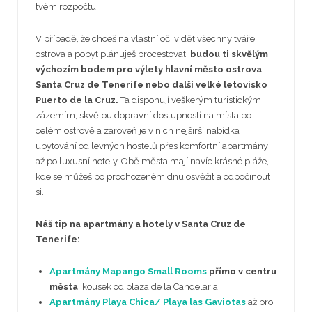
tvém rozpočtu.
V případě, že chceš na vlastní oči vidět všechny tváře
ostrova a pobyt plánuješ procestovat,
budou ti skvělým
výchozím bodem pro výlety hlavní město ostrova
Santa Cruz de Tenerife nebo další velké letovisko
Puerto de la Cruz.
Ta disponují veškerým turistickým
zázemím, skvělou dopravní dostupností na místa po
celém ostrově a zároveň je v nich nejširší nabídka
ubytování od levných hostelů přes komfortní apartmány
až po luxusní hotely. Obě města mají navíc krásné pláže,
kde se můžeš po prochozeném dnu osvěžit a odpočinout
si.
Náš tip na apartmány a hotely v Santa Cruz de
Tenerife:
Apartmány Mapango Small Rooms
přímo v centru
města
, kousek od plaza de la Candelaria
Apartmány Playa Chica/ Playa las Gaviotas
až pro