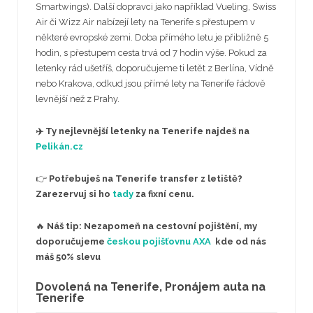
Smartwings). Další dopravci jako například Vueling, Swiss
Air či Wizz Air nabízejí lety na Tenerife s přestupem v
některé evropské zemi. Doba přímého letu je přibližně 5
hodin, s přestupem cesta trvá od 7 hodin výše. Pokud za
letenky rád ušetříš, doporučujeme ti letět z Berlína, Vídně
nebo Krakova, odkud jsou přímé lety na Tenerife řádově
levnější než z Prahy.
✈️ Ty nejlevnější letenky na Tenerife najdeš na
Pelikán.cz
👉
Potřebuješ na Tenerife transfer z letiště?
Zarezervuj si ho
tady
za fixní cenu.
🔥
Náš tip: Nezapomeň na cestovní pojištění, my
doporučujeme
českou pojišťovnu AXA
kde od nás
máš 50% slevu
Dovolená na Tenerife, Pronájem auta na
Tenerife