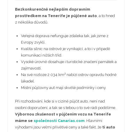
Bezkonkurenčně nejlepším dopravním
prostředkem na Tenerife je půjčené auto
, a to hned
z několika důvodů.
Veřejná doprava nefunguje zdaleka tak, jak jsme z
Evropy zvyklí.
Kvalita silnic na ostrově je vynikající, a to i v případě
komunikací nižších tříd.
Vysoké úrovně dosahuje i turistické značení památek a
zajímavostí.
Na své rozloze 2 034 km² nabízí ostrov opravdu hodně
lákadel.
Místní půjčovny aut mají skvělé podmínky i ceny.
Při rozhodování, kde si v cizině půjčit auto, není nad
osobní doporučení, a tak se s tebou o to své rádi podělíme.
Výbornou zkušenost v půjčením vozu na Tenerife
máme se
společností Canarias.com
. Hlavními
výhodami jsou velmi přívětivé ceny a také fakt, že
ti auto