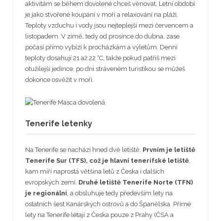
aktivitám se během dovolené chceš věnovat. Letní období
je jako stvořené koupání v moři a relaxování na pláži.
Teploty vzduchu i vody jsou nejteplejší mezi červencem a
listopadem. V zimě, tedy od prosince do dubna, zase
počasí přímo vybízí k procházkám a výletům. Denní
teploty dosahují 21 až 22 °C, takže pokud patříš mezi
otužilejší jedince, po dni stráveném turistikou se můžeš
dokonce osvěžit v moři.
Tenerife letenky
Na Tenerife se nachází hned dvě letiště.
Prvním je letiště
Tenerife Sur (TFS), což je hlavní tenerifské letiště
,
kam míří naprostá většina letů z Česka i dalších
evropských zemí.
Druhé letiště Tenerife Norte (TFN)
je regionální
, a obsluhuje tedy především lety na
ostatních šest Kanárských ostrovů a do Španělska. Přímé
lety na Tenerife létají z Česka pouze z Prahy (ČSA a