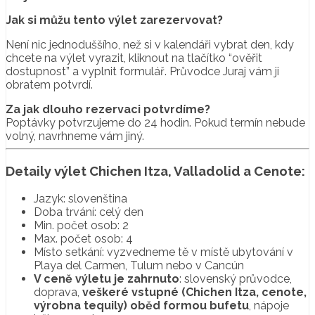
Jak si můžu tento výlet zarezervovat?
Není nic jednoduššího, než si v kalendáři vybrat den, kdy
chcete na výlet vyrazit, kliknout na tlačítko “ověřit
dostupnost” a vyplnit formulář. Průvodce Juraj vám ji
obratem potvrdí.
Za jak dlouho rezervaci potvrdíme?
Poptávky potvrzujeme do 24 hodin. Pokud termín nebude
volný, navrhneme vám jiný.
Detaily výlet Chichen Itza, Valladolid a Cenote
:
Jazyk: slovenština
Doba trvání: celý den
Min. počet osob: 2
Max. počet osob: 4
Místo setkání: vyzvedneme tě v místě ubytování v
Playa del Carmen, Tulum nebo v Cancún
V ceně výletu je zahrnuto
: slovenský průvodce,
doprava,
veškeré vstupné (Chichen Itza, cenote,
výrobna tequily) oběd formou bufetu
, nápoje