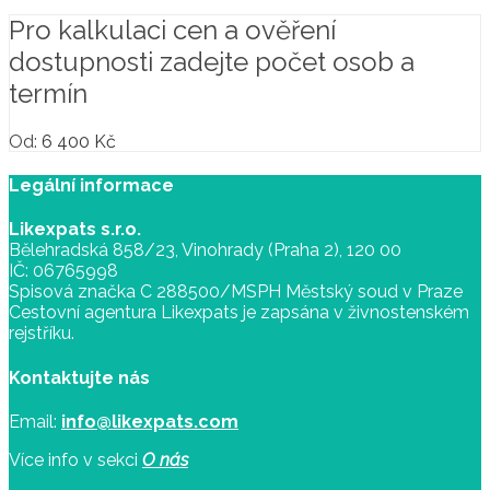
Pro kalkulaci cen a ověření
dostupnosti zadejte počet osob a
termín
Od:
6 400
Kč
Legální informace
Likexpats s.r.o.
Bělehradská 858/23, Vinohrady (Praha 2), 120 00
IČ: 06765998
Spisová značka C 288500/MSPH Městský soud v Praze
Cestovní agentura Likexpats je zapsána v živnostenském
rejstříku.
Kontaktujte nás
Email:
info@likexpats.com
Více info v sekci
O nás