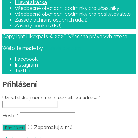
Hlavní stránka
Všeobecné obchodní podmínky pro účastníky
Všeobecné obchodní podmínky pro poskytovatele
Zásady ochrany osobních údajů
Zásady cookies (EU)
Copyright Likexpats © 2026. Všechna práva vyhrazena.
Website made by
thisisvisible.com
Facebook
Instagram
Twitter
Přihlášení
Uživatelské jméno nebo e-mailová adresa
*
Heslo
*
Zapamatuj si mě