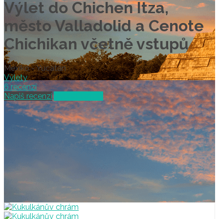
Výlet do Chichen Itza,
město Valladolid a Cenote
Chichikan včetně vstupů
Mexiko - Yucatán
Výlety
6 recenzí
Napiš recenzi
Vybrat termín