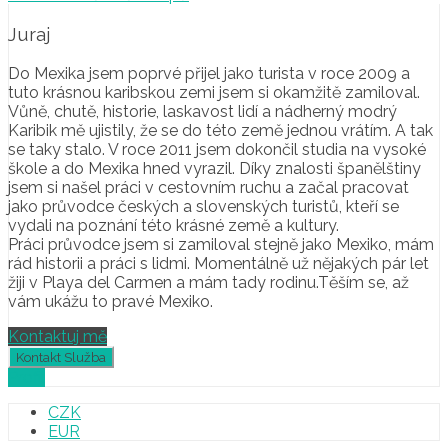
Juraj
Do Mexika jsem poprvé přijel jako turista v roce 2009 a
tuto krásnou karibskou zemi jsem si okamžitě zamiloval.
Vůně, chutě, historie, laskavost lidí a nádherný modrý
Karibik mě ujistily, že se do této země jednou vrátím. A tak
se taky stalo. V roce 2011 jsem dokončil studia na vysoké
škole a do Mexika hned vyrazil. Díky znalosti španělštiny
jsem si našel práci v cestovním ruchu a začal pracovat
jako průvodce českých a slovenských turistů, kteří se
vydali na poznání této krásné země a kultury.
Práci průvodce jsem si zamiloval stejně jako Mexiko, mám
rád historii a práci s lidmi. Momentálně už nějakých pár let
žiji v Playa del Carmen a mám tady rodinu.Těším se, až
vám ukážu to pravé Mexiko.
Kontaktuj mě
Profil
CZK
EUR