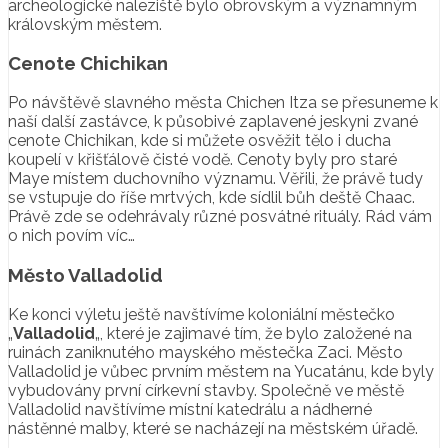
archeologické naleziště bylo obrovským a významným
královským městem.
Cenote Chichikan
Po návštěvě slavného města Chichen Itza se přesuneme k
naší další zastávce, k působivé zaplavené jeskyni zvané
cenote Chichikan, kde si můžete osvěžit tělo i ducha
koupelí v křišťálově čisté vodě. Cenoty byly pro staré
Maye místem duchovního významu. Věřili, že právě tudy
se vstupuje do říše mrtvých, kde sídlil bůh deště Chaac.
Právě zde se odehrávaly různé posvátné rituály. Rád vám
o nich povím víc…
Město Valladolid
Ke konci výletu ještě navštívíme koloniální městečko
„
Valladolid
„, které je zajimavé tím, že bylo založené na
ruinách zaniknutého mayského městečka Zaci. Město
Valladolid je vůbec prvním městem na Yucatánu, kde byly
vybudovány první církevní stavby. Společně ve městě
Valladolid navštívíme místní katedrálu a nádherné
nástěnné malby, které se nacházejí na městském úřadě.