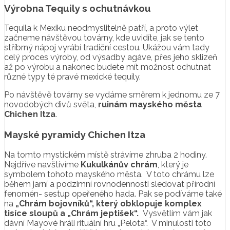
Výrobna Tequily s ochutnávkou
Tequila k Mexiku neodmyslitelně patří, a proto výlet
začneme návštěvou továrny, kde uvidíte, jak se tento
stříbrný nápoj vyrábí tradiční cestou. Ukážou vám tady
celý proces výroby, od výsadby agáve, přes jeho sklizeň
až po výrobu a nakonec budete mít možnost ochutnat
různé typy té pravé mexické tequily.
Po návštěvě továrny se vydáme směrem k jednomu ze 7
novodobých divů světa,
ruinám mayského města
Chichen Itza
.
Mayské pyramidy Chichen Itza
Na tomto mystickém místě strávíme zhruba 2 hodiny.
Nejdříve navštívíme
Kukulkánův chrám
, který je
symbolem tohoto mayského města. V toto chrámu lze
během jarní a podzimní rovnodennosti sledovat přírodní
fenomén- sestup opeřeného hada. Pak se podíváme také
na
„Chrám bojovníků“, který obklopuje komplex
tisíce sloupů a „Chrám jeptišek“.
Vysvětlím vám jak
dávní Mayové hráli rituální hru „Pelota“. V minulosti toto