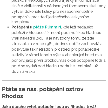
průzkum velkolepých útesů a jeskyní. Kombinace
skvělé viditelnosti s nádhernými formacemi skal tady
vytváří dokonalé kulisy pro nezapomenutelné
potápění v prostředí jedinečného jeskynního
komplexu.
Potápění u
pláže Plimmiri
, kde leží nedaleko
pobřeží v hloubce 22 metrů pod mořskou hladinou
vrak nákladní lodi. Ta je navzdory tomu, že zde
ztroskotala v roce 1981, dodnes dobře zachovalá a
poskytuje tak netradiční prostředí pro potápěčské
aktivity. V rámci tohoto výletu absolvuješ hned dva
ponory: jako první prozkoumáš okolí potopené lodi, a
poté se vydáš pod hladinu podruhé, tentokrát už
dovnitř vraku.
Ptáte se nás, p
otápění ostrov
Rhodos
:
Jaka dlouho výlet potápění ostrov Rhodos trvá?