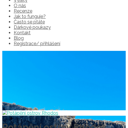
Výlety
O nás
Recenze
Jak to funguje?
Často se ptáte
Dárkové poukazy
Kontakt
Blog
Registrace/ přihlášení
Potápění ostrov Rhodos