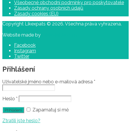
Všeobecné obchodní podmínky pro poskytovatele
Zásady ochrany osobních údajů
Zásady cookies (EU)
Copyright Likexpats © 2026. Všechna práva vyhrazena.
Website made by
thisisvisible.com
Facebook
Instagram
Twitter
Přihlášení
Uživatelské jméno nebo e-mailová adresa
*
Heslo
*
Zapamatuj si mě
Ztratili jste heslo?