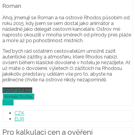
Roman
Ahoj, jmenuji se Roman a na ostrově Rhodos působím od
roku 2015, kdy jsem se sem dostal jako animátor a
následně jako delegát cestovní kanceláře. Ostrov mě
naprosto okouzlil v mnoha směrech od přírody přes pláže
a moře až po pohostinnost místních.
Teď bych rád ostatním cestovatelům umožnil zažít
autentické zážitky a atmosféru, které Rhodos nabízí,
ovšem během klasické dovolené v hotelu je nezažijete. Ať
už máte o dovolené, výletech či zážitcích na Rhodosu
jakékoliv představy, udělám vše pro to, abyste na
jedinečné chvíle na ostrově nikdy nezapomněli.
Kontaktuj mě
Profil
CZK
EUR
Pro kalkulaci cen a ověření