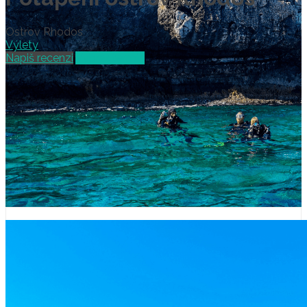
Ostrov Rhodos
Výlety
Napiš recenzi
Vybrat termín