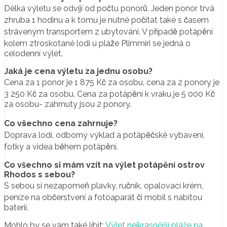
Délka výletu se odvíjí od počtu ponorů. Jeden ponor trvá
zhruba 1 hodinu a k tomu je nutné počítat také s časem
stráveným transportem z ubytování. V případě potápění
kolem ztroskotané lodi u pláže Plimmiri se jedná o
celodenní výlet.
Jaká je cena výletu za jednu osobu?
Cena za 1 ponor je 1 875 Kč za osobu, cena za 2 ponory je
3 250 Kč za osobu. Cena za potápění k vraku je 5 000 Kč
za osobu- zahrnuty jsou 2 ponory.
Co všechno cena zahrnuje?
Doprava lodí, odborný výklad a potápěčské vybavení,
fotky a videa během potápění.
Co všechno si mám vzít na výlet potápění ostrov
Rhodos s sebou?
S sebou si nezapomeň plavky, ručník, opalovací krém,
peníze na občerstvení a fotoaparát či mobil s nabitou
baterií.
Mohlo by se vám také líbit:
Výlet nejkrásnější pláže na