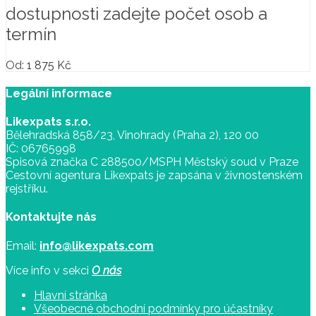
dostupnosti zadejte počet osob a
termín
Od:
1 875
Kč
Legální informace
Likexpats s.r.o.
Bělehradská 858/23, Vinohrady (Praha 2), 120 00
IČ: 06765998
Spisová značka C 288500/MSPH Městský soud v Praze
Cestovní agentura Likexpats je zapsána v živnostenském
rejstříku.
Kontaktujte nás
Email:
info@likexpats.com
Více info v sekci
O nás
Hlavní stránka
Všeobecné obchodní podmínky pro účastníky