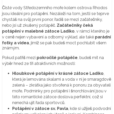
Čisté vody Středozemního moře kolem ostrova Rhodos
jsou ideální pro potápění. Nezáleží na tom, jestli se teprve
chystáš na svůj první ponor, řadíš se mezi začátečníky,
nebo jsi už zkušený potápěč.
Začátečníky čeká
potápění v malebné zátoce Ladiko
, v rámci kterého je
v ceně nejen vybavení a odborný výklad, ale také
parádní
fotky a videa
, jimiž se pak budeš moct pochlubit všem
známým.
Pokud patříš mezi
pokročilé potápěče
, budeš mít na
výběr hned ze tří atraktivních možností:
Hloubkové potápění v krásné zátoce Ladiko
,
která je lemována skalami a voda v ní je smaragdově
zelená – zkrátka jako stvořená k ponoru za obyvateli
moře. Podmínky pro potápění i šnorchlování jsou v
této romantické zátoce doslova perfektní, což si
nenechá ujít řada sportovců.
Potápění v zátoce sv. Pavla
, kde si užiješ podvodní