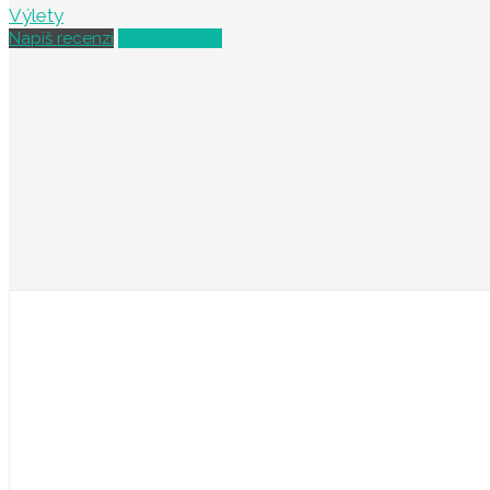
Výlety
Napiš recenzi
Vybrat termín