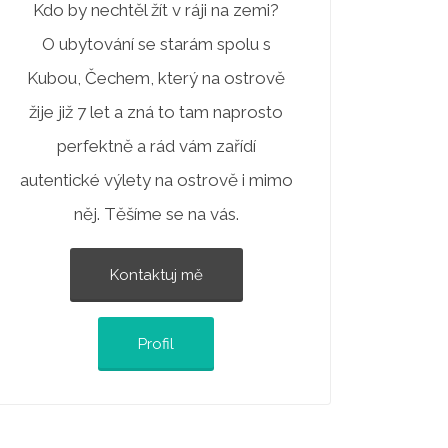
Kdo by nechtěl žít v ráji na zemi?
O ubytování se starám spolu s
Kubou, Čechem, který na ostrově
žije již 7 let a zná to tam naprosto
perfektně a rád vám zařídí
autentické výlety na ostrově i mimo
něj. Těšíme se na vás.
Kontaktuj mě
Profil