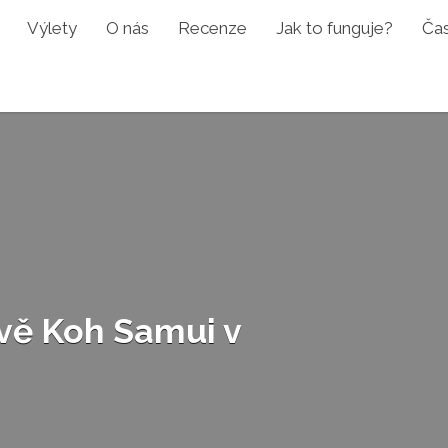
Výlety
O nás
Recenze
Jak to funguje?
Čas
vě Koh Samui v